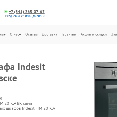
+7 (341) 265-07-67
Ежедневно, с 10:00 до 20:00
ны
О нас
Отзывы
Доставка
Гарантии
Акции и скидки
Зая
фа Indesit
вске
е
IM 20 K.A BK сами
ых шкафов Indesit FIM 20 K.A