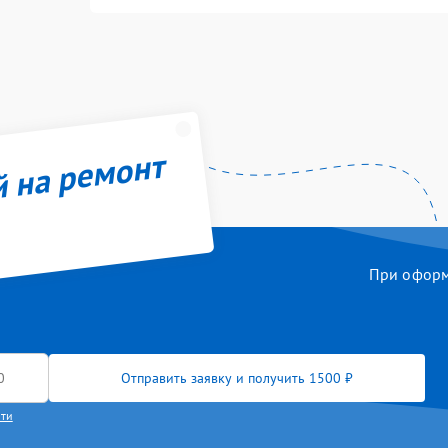
й на ремонт
При оформл
Отправить заявку и получить 1500 ₽
сти