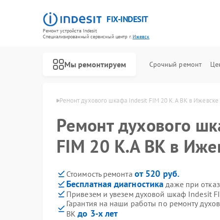
FIX-INDESIT
Ремонт устройств Indesit
Специализированный cервисный центр г.
Ижевск
Мы ремонтируем
Срочный ремонт
Це
в Indesit в Ижевске
Ремонт духового шкафа Indesit FIM 20 K.A BK в Ижевске
Ремонт духового шка
FIM 20 K.A BK в Иже
от 520 руб.
Стоимость ремонта
Бесплатная диагностика
даже при отказ
Привезем и увезем духовой шкаф Indesit F
Гарантия на наши работы по ремонту духов
до 3-х лет
BK
Ремонт холодильников Indesit
Ремонт посудомоечных машин Indesit
Ремонт морозильных камер Indesit
Ремонт варочных панелей Indesit
Ремонт микроволновых печей Indesit
Ремонт стиральных машин Indesit
Ремонт холодильных камер Indesit
Ремонт сушильных машин Indesit