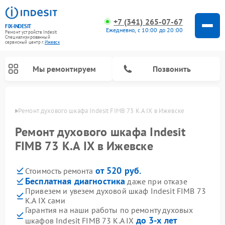
+7 (341) 265-07-67
FIX-INDESIT
Ежедневно, с 10:00 до 20:00
Ремонт устройств Indesit
Специализированный
cервисный центр г.
Ижевск
Мы ремонтируем
Позвонить
евске
Ремонт духового шкафа Indesit FIMB 73 K.A IX в Ижевске
Ремонт духового шкафа Indesit
FIMB 73 K.A IX в Ижевске
от 520 руб.
Стоимость ремонта
Бесплатная диагностика
даже при отказе
Привезем и увезем духовой шкаф Indesit FIMB 73
K.A IX сами
Ремонт морозильных камер Indesit
Ремонт стиральных машин Indesit
Ремонт сушильных машин Indesit
Ремонт посудомоечных машин Indesit
Ремонт варочных панелей Indesit
Ремонт микроволновых печей Indesit
Ремонт холодильных камер Indesit
Гарантия на наши работы по ремонту духовых
до 3-х лет
шкафов Indesit FIMB 73 K.A IX