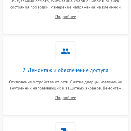
Визуальный осмотр, считывание кодов ошибок и оценка
состояния проводки. Измерение напряжения на клеммной
колодке. Анализ жалоб на проблемы с нагревом,
Подробнее
конвекцией, панелью управления или блокировкой дверцы.
2. Демонтаж и обеспечение доступа
Отключение устройства от сети. Снятие дверцы, извлечение
внутренних направляющих и защитных экранов. Демонтаж
задней или верхней панели для прямого доступа к
Подробнее
нагревательным элементам, плате и вентиляторам.