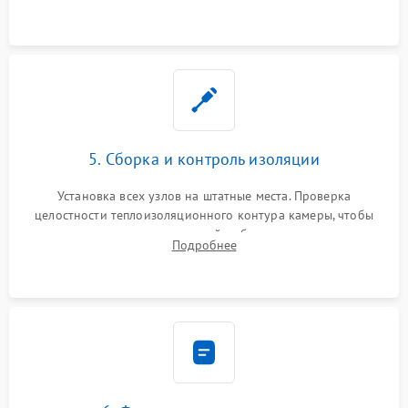
выгоревших реле, восстановление контактов и замена
уплотнителя.
5. Сборка и контроль изоляции
Установка всех узлов на штатные места. Проверка
целостности теплоизоляционного контура камеры, чтобы
исключить перегрев кухонной мебели и потерю тепла.
Подробнее
Надежная фиксация клемм и сборка корпуса шкафа.