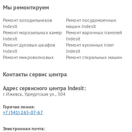
Мы ремонтируем
Ремонт холодильников
Ремонт посудомоечных
Indesit
машин Indesit
Ремонт морозильных камер
Ремонт варочных панелей
Indesit
Indesit
Ремонт духовых шкафов
Ремонт кухонных плит
Indesit
Indesit
Ремонт микроволновых
Ремонт стиральных машин
печей Indesit
Indesit
Ремонт холодильных камер
Ремонт сушильных машин
Контакты сервис центра
Indesit
Indesit
Адрес сервисного центра Indesit:
г. Ижевск, Удмуртская ул., 304
Горячая линия:
+7 (341) 265-07-67
Электронная почта: