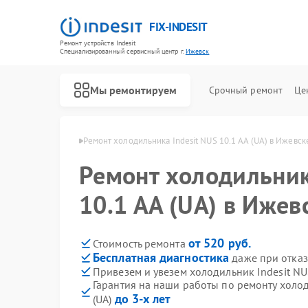
FIX-INDESIT
Ремонт устройств Indesit
Специализированный cервисный центр г.
Ижевск
Мы ремонтируем
Срочный ремонт
Це
в Indesit в Ижевске
Ремонт холодильника Indesit NUS 10.1 AA (UA) в Ижевск
Ремонт холодильник
10.1 AA (UA) в Ижев
от 520 руб.
Стоимость ремонта
Бесплатная диагностика
даже при отказ
Привезем и увезем холодильник Indesit NUS
Гарантия на наши работы по ремонту холод
до 3-х лет
(UA)
Ремонт посудомоечных машин Indesit
Ремонт морозильных камер Indesit
Ремонт варочных панелей Indesit
Ремонт духовых шкафов Indesit
Ремонт микроволновых печей Indesit
Ремонт стиральных машин Indesit
Ремонт холодильных камер Indesit
Ремонт сушильных машин Indesit