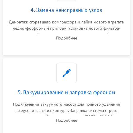
4. Замена неисправных узлов
Демонтаж сгоревшего компрессора и пайка нового агрегата
медно-фосфорным припоем. Установка нового фильтра-
осушителя. Замена изношенных вентиляторов обдува,
Подробнее
сломанных заслонок или поврежденных дверных петель.
5. Вакуумирование и заправка фреоном
Подключение вакуумного насоса для полного удаления
воздуха и влаги из контура. Заправка системы строго
дозированным объемом хладагента (R600a, R134a) по
Подробнее
электронным весам. Контроль рабочего давления в системе.