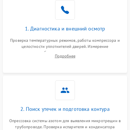
Образование конденсата
1800 ₽
Подробнее →
на стенках
Сбой в работе инвертора
2100 ₽
Подробнее →
1. Диагностика и внешний осмотр
Запах горелого при
2000 ₽
Подробнее →
Проверка температурных режимов, работы компрессора и
работе
целостности уплотнителей дверей. Измерение
сопротивления обмоток мотора, проверка термостата и
Не включается
Подробнее
1000 ₽
Подробнее →
считывание кодов ошибок с электронного дисплея.
холодильник
Проблемы с системой
автоматической
1800 ₽
Подробнее →
разморозки
2. Поиск утечек и подготовка контура
Опрессовка системы азотом для выявления микротрещин в
трубопроводе. Проверка испарителя и конденсатора