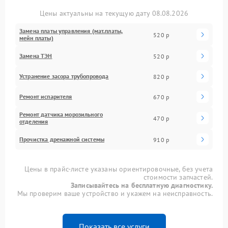
Цены актуальны на текущую дату 08.08.2026
Замена платы управления (мат.платы,
520 р
мейн платы)
Замена ТЭН
520 р
Устранение засора трубопровода
820 р
Ремонт испарителя
670 р
Ремонт датчика морозильного
470 р
отделения
Прочистка дренажной системы
910 р
Цены в прайс-листе указаны ориентировочные, без учета
стоимости запчастей.
Записывайтесь на бесплатную диагностику.
Мы проверим ваше устройство и укажем на неисправность.
Показать все услуги