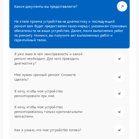
Какие документы вы предоставляете?
На этапе приема устройства на диагностику и последующий
ремонт вам будет предоставлен заказ-наряд с указанием страховых
обязательств на ваше устройство. Далее, после выполнения работ
по ремонту техники, вы получите акт выполненных работ и
гарантийный талон.
Я уже знаю в чем неисправность и какой
ремонт необходим. Для чего проводить
диагностику?
Мне нужен срочный ремонт. Сможете
сделать?
Я хочу, чтобы мое устройство
ремонтировали при мне.
Я хочу, чтобы мое устройство
ремонтировалось только оригинальными
запчастями.
Как я узнаю, что мое устройство готово?