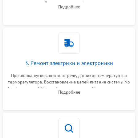
течеискателем. Демонтаж старого фильтра-осушителя и
Подробнее
продувка капиллярной трубки для устранения засоров.
3. Ремонт электрики и электроники
Прозвонка пускозащитного реле, датчиков температуры и
терморегулятора. Восстановление цепей питания системы No
Frost, включая ТЭН оттайки и вентилятор. Ремонт или замена
Подробнее
платы управления при сбоях алгоритмов.