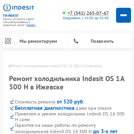
+7 (341) 265-07-67
FIX-INDESIT
Ежедневно, с 10:00 до 20:00
Ремонт устройств Indesit
Специализированный
cервисный центр г.
Ижевск
Мы ремонтируем
Позвонить
евске
Ремонт холодильника Indesit OS 1A 300 H в Ижевске
Ремонт холодильника Indesit OS 1A
300 H в Ижевске
от 520 руб.
Стоимость ремонта
Бесплатная диагностика
даже при отказе
Привезем и увезем холодильник Indesit OS 1A 300
H сами
Ремонт посудомоечных машин Indesit
Ремонт варочных панелей Indesit
Ремонт стиральных машин Indesit
Ремонт сушильных машин Indesit
Ремонт морозильных камер Indesit
Ремонт микроволновых печей Indesit
Ремонт холодильных камер Indesit
Гарантия на наши работы по ремонту
до 3-х лет
холодильников Indesit OS 1A 300 H