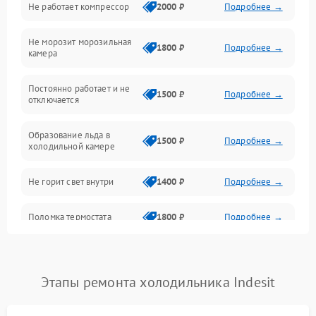
Не работает компрессор
2000 ₽
Подробнее →
Электропитание
Не морозит морозильная
Дренаж
1800 ₽
Подробнее →
камера
Оттайка
Постоянно работает и не
1500 ₽
Подробнее →
отключается
Программное обеспечение
Образование льда в
1500 ₽
Подробнее →
холодильной камере
Не горит свет внутри
1400 ₽
Подробнее →
Поломка термостата
1800 ₽
Подробнее →
Не работает вентилятор
1800 ₽
Подробнее →
Этапы ремонта холодильника Indesit
Поломка системы No Frost
2600 ₽
Подробнее →