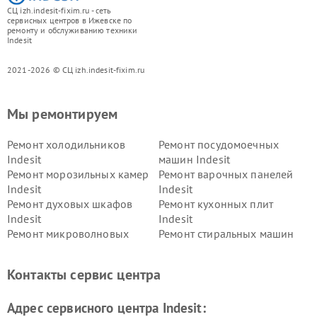
СЦ izh.indesit-fixim.ru - сеть
сервисных центров в Ижевске по
ремонту и обслуживанию техники
Indesit
2021-2026 © СЦ izh.indesit-fixim.ru
Мы ремонтируем
Ремонт холодильников
Ремонт посудомоечных
Indesit
машин Indesit
Ремонт морозильных камер
Ремонт варочных панелей
Indesit
Indesit
Ремонт духовых шкафов
Ремонт кухонных плит
Indesit
Indesit
Ремонт микроволновых
Ремонт стиральных машин
печей Indesit
Indesit
Ремонт холодильных камер
Ремонт сушильных машин
Контакты сервис центра
Indesit
Indesit
Адрес сервисного центра Indesit: