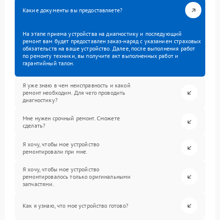
Какие документы вы предоставляете?
На этапе приема устройства на диагностику и последующий
ремонт вам будет предоставлен заказ-наряд с указанием страховых
обязательств на ваше устройство. Далее, после выполнения работ
по ремонту техники, вы получите акт выполненных работ и
гарантийный талон.
Я уже знаю в чем неисправность и какой
ремонт необходим. Для чего проводить
диагностику?
Мне нужен срочный ремонт. Сможете
сделать?
Я хочу, чтобы мое устройство
ремонтировали при мне.
Я хочу, чтобы мое устройство
ремонтировалось только оригинальными
запчастями.
Как я узнаю, что мое устройство готово?