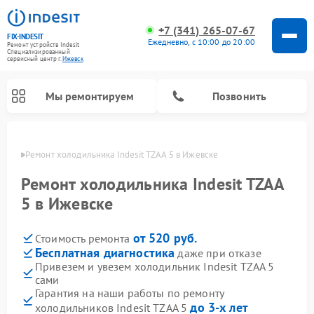
+7 (341) 265-07-67
FIX-INDESIT
Ежедневно, с 10:00 до 20:00
Ремонт устройств Indesit
Специализированный
cервисный центр г.
Ижевск
Мы ремонтируем
Позвонить
евске
Ремонт холодильника Indesit TZAA 5 в Ижевске
Ремонт холодильника Indesit TZAA
5 в Ижевске
от 520 руб.
Стоимость ремонта
Бесплатная диагностика
даже при отказе
Привезем и увезем холодильник Indesit TZAA 5
сами
Ремонт посудомоечных машин Indesit
Ремонт варочных панелей Indesit
Ремонт стиральных машин Indesit
Ремонт сушильных машин Indesit
Ремонт морозильных камер Indesit
Ремонт микроволновых печей Indesit
Ремонт холодильных камер Indesit
Гарантия на наши работы по ремонту
до 3-х лет
холодильников Indesit TZAA 5