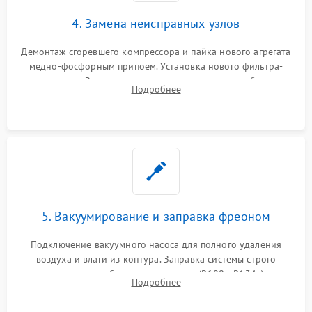
4. Замена неисправных узлов
Демонтаж сгоревшего компрессора и пайка нового агрегата
медно-фосфорным припоем. Установка нового фильтра-
осушителя. Замена изношенных вентиляторов обдува,
Подробнее
сломанных заслонок или поврежденных дверных петель.
5. Вакуумирование и заправка фреоном
Подключение вакуумного насоса для полного удаления
воздуха и влаги из контура. Заправка системы строго
дозированным объемом хладагента (R600a, R134a) по
Подробнее
электронным весам. Контроль рабочего давления в системе.