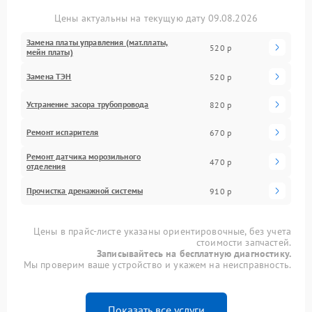
Цены актуальны на текущую дату 09.08.2026
Замена платы управления (мат.платы,
520 р
мейн платы)
Замена ТЭН
520 р
Устранение засора трубопровода
820 р
Ремонт испарителя
670 р
Ремонт датчика морозильного
470 р
отделения
Прочистка дренажной системы
910 р
Цены в прайс-листе указаны ориентировочные, без учета
стоимости запчастей.
Записывайтесь на бесплатную диагностику.
Мы проверим ваше устройство и укажем на неисправность.
Показать все услуги