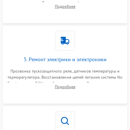
течеискателем. Демонтаж старого фильтра-осушителя и
Подробнее
продувка капиллярной трубки для устранения засоров.
3. Ремонт электрики и электроники
Прозвонка пускозащитного реле, датчиков температуры и
терморегулятора. Восстановление цепей питания системы No
Frost, включая ТЭН оттайки и вентилятор. Ремонт или замена
Подробнее
платы управления при сбоях алгоритмов.