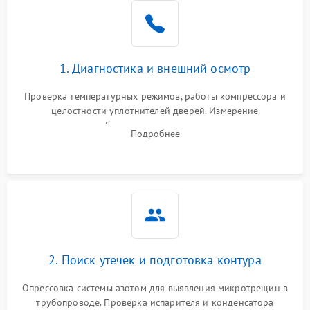
Образование конденсата
1800 ₽
Подробнее →
на стенках
Сбой в работе инвертора
2100 ₽
Подробнее →
1. Диагностика и внешний осмотр
Запах горелого при
2000 ₽
Подробнее →
Проверка температурных режимов, работы компрессора и
работе
целостности уплотнителей дверей. Измерение
сопротивления обмоток мотора, проверка термостата и
Не включается
Подробнее
1000 ₽
Подробнее →
считывание кодов ошибок с электронного дисплея.
холодильник
Проблемы с системой
автоматической
1800 ₽
Подробнее →
разморозки
2. Поиск утечек и подготовка контура
Опрессовка системы азотом для выявления микротрещин в
трубопроводе. Проверка испарителя и конденсатора