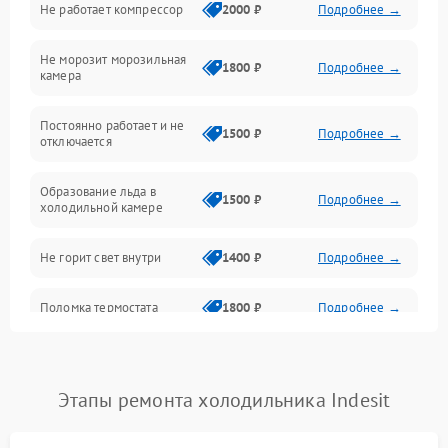
Не работает компрессор
2000 ₽
Подробнее →
Электропитание
Не морозит морозильная
Дренаж
1800 ₽
Подробнее →
камера
Оттайка
Постоянно работает и не
1500 ₽
Подробнее →
отключается
Программное обеспечение
Образование льда в
1500 ₽
Подробнее →
холодильной камере
Не горит свет внутри
1400 ₽
Подробнее →
Поломка термостата
1800 ₽
Подробнее →
Не работает вентилятор
1800 ₽
Подробнее →
Этапы ремонта холодильника Indesit
Поломка системы No Frost
2600 ₽
Подробнее →