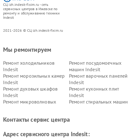
СЦ izh.indesit-fixim.ru - сеть
сервисных центров в Ижевске по
ремонту и обслуживанию техники
Indesit
2021-2026 © СЦ izh.indesit-fixim.ru
Мы ремонтируем
Ремонт холодильников
Ремонт посудомоечных
Indesit
машин Indesit
Ремонт морозильных камер
Ремонт варочных панелей
Indesit
Indesit
Ремонт духовых шкафов
Ремонт кухонных плит
Indesit
Indesit
Ремонт микроволновых
Ремонт стиральных машин
печей Indesit
Indesit
Ремонт холодильных камер
Ремонт сушильных машин
Контакты сервис центра
Indesit
Indesit
Адрес сервисного центра Indesit: