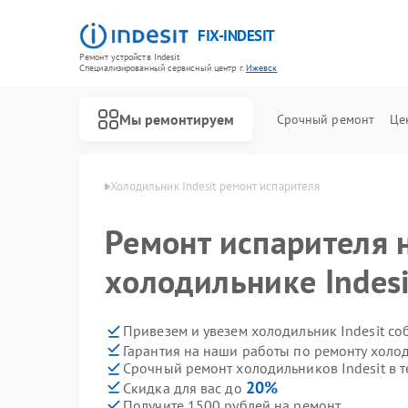
FIX-INDESIT
Ремонт устройств Indesit
Специализированный cервисный центр г.
Ижевск
Мы ремонтируем
Срочный ремонт
Це
в Indesit в Ижевске
Холодильник Indesit ремонт испарителя
Ремонт испарителя 
холодильнике Indes
Привезем и увезем холодильник Indesit со
Гарантия на наши работы по ремонту холо
Срочный ремонт холодильников Indesit в т
20%
Скидка для вас до
Получите 1500 рублей на ремонт
Ремонт посудомоечных машин Indesit
Ремонт морозильных камер Indesit
Ремонт варочных панелей Indesit
Ремонт духовых шкафов Indesit
Ремонт микроволновых печей Indesit
Ремонт стиральных машин Indesit
Ремонт холодильных камер Indesit
Ремонт сушильных машин Indesit