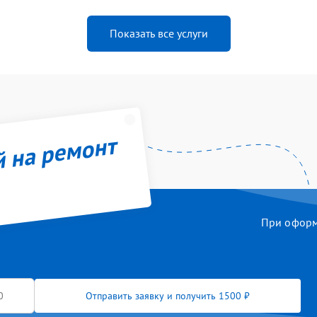
Показать все услуги
й на ремонт
При оформл
Отправить заявку и получить 1500 ₽