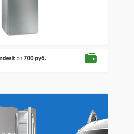
ndesit
от
700 руб.