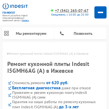
+7 (341) 265-07-67
FIX-INDESIT
Ежедневно, с 10:00 до 20:00
Ремонт устройств Indesit
Специализированный
cервисный центр г.
Ижевск
Мы ремонтируем
Позвонить
евске
Ремонт кухонной плиты Indesit I5GMH6AG (A) в Ижевске
Ремонт кухонной плиты Indesit
I5GMH6AG (A) в Ижевске
от 620 руб.
Стоимость ремонта
Бесплатная диагностика
даже при отказе
Привезем и увезем кухонную плиту Indesit
I5GMH6AG (A) сами
Ремонт морозильных камер Indesit
Ремонт стиральных машин Indesit
Ремонт сушильных машин Indesit
Ремонт посудомоечных машин Indesit
Ремонт варочных панелей Indesit
Ремонт микроволновых печей Indesit
Ремонт холодильных камер Indesit
Гарантия на наши работы по ремонту кухонных
до 3-х лет
плит Indesit I5GMH6AG (A)