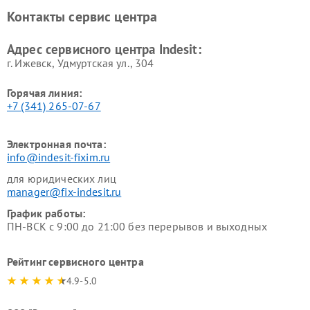
Ремонт холодильных камер
Ремонт сушильных машин
Контакты сервис центра
Indesit
Indesit
Адрес сервисного центра Indesit:
г. Ижевск, Удмуртская ул., 304
Горячая линия:
+7 (341) 265-07-67
Электронная почта:
info@indesit-fixim.ru
для юридических лиц
manager@fix-indesit.ru
График работы:
ПН-ВСК с 9:00 до 21:00 без перерывов и выходных
Рейтинг сервисного центра
4.9-5.0