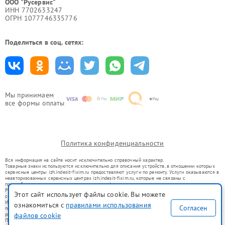
ООО "Русервис"
ИНН 7702633247
ОГРН 1077746335776
Поделиться в соц. сетях:
Мы принимаем
все формы оплаты
Политика конфиденциальности
Вся информация на сайте носит исключительно справочный характер.
Товарные знаки используются исключительно для описания устройств, в отношении которых
сервисные центры izh.indesit-fixim.ru предоставляют услуги по ремонту. Услуги оказываются в
неавторизованных сервисных центрах izh.indesit-fixim.ru, которые не связаны с
правообладателями товарных знаков или их официальными представителями.
Ремонт осуществляется для устройств, уже введенных в гражданский оборот в соответствии
Этот сайт использует файлы cookie. Вы можете
со статьей 1487 ГК РФ.
Использование товарных знаков не преследует цели индивидуализации услуг или введения
ознакомиться с
правилами использования
Согласен
потребителей в заблуждение, а служит для информирования о предоставляемых услугах по
ремонту техники указанных брендов.
файлов cookie
Представленная на сайте информация не является публичной офертой, определяемой