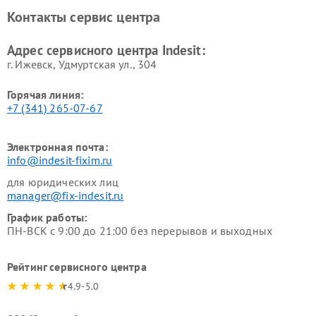
Ремонт холодильных камер
Ремонт сушильных машин
Контакты сервис центра
Indesit
Indesit
Адрес сервисного центра Indesit:
г. Ижевск, Удмуртская ул., 304
Горячая линия:
+7 (341) 265-07-67
Электронная почта:
info@indesit-fixim.ru
для юридических лиц
manager@fix-indesit.ru
График работы:
ПН-ВСК с 9:00 до 21:00 без перерывов и выходных
Рейтинг сервисного центра
4.9-5.0