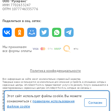
ООО "Русервис"
ИНН 7702633247
ОГРН 1077746335776
Поделиться в соц. сетях:
Мы принимаем
все формы оплаты
Политика конфиденциальности
Вся информация на сайте носит исключительно справочный характер.
Товарные знаки используются исключительно для описания устройств, в отношении которых
сервисные центры izh.indesit-fixim.ru предоставляют услуги по ремонту. Услуги оказываются в
неавторизованных сервисных центрах izh.indesit-fixim.ru, которые не связаны с
правообладателями товарных знаков или их официальными представителями.
Ремонт осуществляется для устройств, уже введенных в гражданский оборот в соответствии
Этот сайт использует файлы cookie. Вы можете
со статьей 1487 ГК РФ.
Использование товарных знаков не преследует цели индивидуализации услуг или введения
ознакомиться с
правилами использования
Согласен
потребителей в заблуждение, а служит для информирования о предоставляемых услугах по
ремонту техники указанных брендов.
файлов cookie
Представленная на сайте информация не является публичной офертой, определяемой