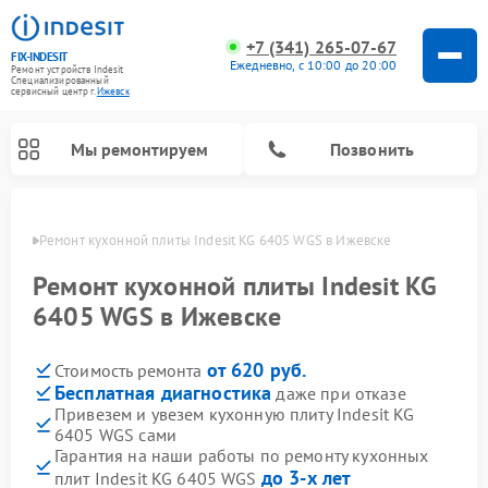
+7 (341) 265-07-67
FIX-INDESIT
Ежедневно, с 10:00 до 20:00
Ремонт устройств Indesit
Специализированный
cервисный центр г.
Ижевск
Мы ремонтируем
Позвонить
евске
Ремонт кухонной плиты Indesit KG 6405 WGS в Ижевске
Ремонт кухонной плиты Indesit KG
6405 WGS в Ижевске
от 620 руб.
Стоимость ремонта
Бесплатная диагностика
даже при отказе
Привезем и увезем кухонную плиту Indesit KG
6405 WGS сами
Ремонт морозильных камер Indesit
Ремонт стиральных машин Indesit
Ремонт сушильных машин Indesit
Ремонт посудомоечных машин Indesit
Ремонт варочных панелей Indesit
Ремонт микроволновых печей Indesit
Ремонт холодильных камер Indesit
Гарантия на наши работы по ремонту кухонных
до 3-х лет
плит Indesit KG 6405 WGS