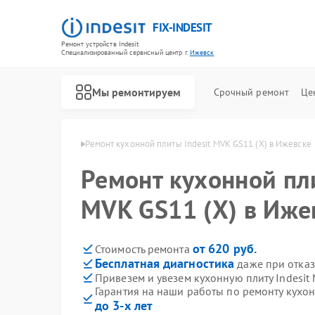
FIX-INDESIT
Ремонт устройств Indesit
Специализированный cервисный центр г.
Ижевск
Мы ремонтируем
Срочный ремонт
Це
т Indesit в Ижевске
Ремонт кухонной плиты Indesit MVK GS11 (X) в Ижевске
Ремонт кухонной пли
MVK GS11 (X) в Иже
от 620 руб.
Стоимость ремонта
Бесплатная диагностика
даже при отказ
Привезем и увезем кухонную плиту Indesit
Гарантия на наши работы по ремонту кухон
до 3-х лет
Ремонт холодильников Indesit
Ремонт посудомоечных машин Indesit
Ремонт морозильных камер Indesit
Ремонт варочных панелей Indesit
Ремонт духовых шкафов Indesit
Ремонт микроволновых печей Indesit
Ремонт стиральных машин Indesit
Ремонт холодильных камер Indesit
Ремонт сушильных машин Indesit