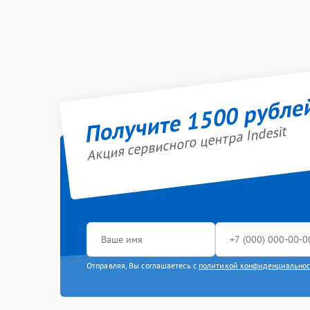
Получите 1500 рубле
Акция сервисного центра Indesit
Отправляя, Вы соглашаетесь с
политикой конфиденциально