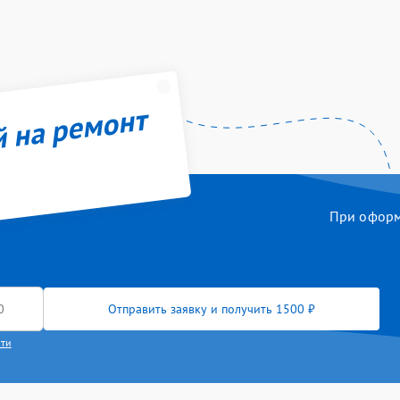
й на ремонт
При оформл
Отправить заявку и получить 1500 ₽
сти