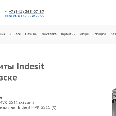
+7 (341) 265-07-67
Ежедневно, с 10:00 до 20:00
ны
О нас
Отзывы
Доставка
Гарантии
Акции и скидки
Зая
ты Indesit
вске
е
 MVK GS11 (X) сами
ных плит Indesit MVK GS11 (X)