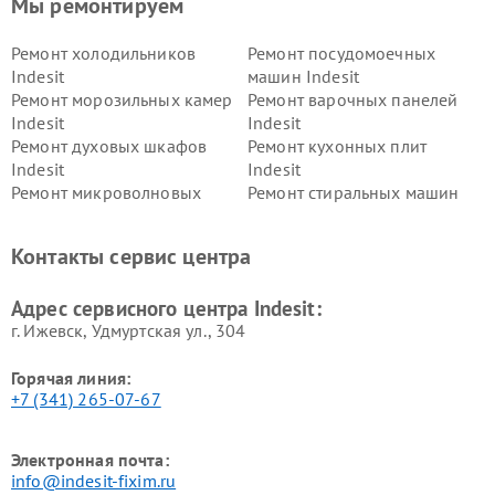
Мы ремонтируем
Ремонт холодильников
Ремонт посудомоечных
Indesit
машин Indesit
Ремонт морозильных камер
Ремонт варочных панелей
Indesit
Indesit
Ремонт духовых шкафов
Ремонт кухонных плит
Indesit
Indesit
Ремонт микроволновых
Ремонт стиральных машин
печей Indesit
Indesit
Ремонт холодильных камер
Ремонт сушильных машин
Контакты сервис центра
Indesit
Indesit
Адрес сервисного центра Indesit:
г. Ижевск, Удмуртская ул., 304
Горячая линия:
+7 (341) 265-07-67
Электронная почта:
info@indesit-fixim.ru