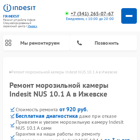
+7 (341) 265-07-67
FIX-INDESIT
Ежедневно, с 10:00 до 20:00
Ремонт устройств Indesit
Специализированный
cервисный центр г.
Ижевск
Мы ремонтируем
Позвонить
евске
Ремонт морозильной камеры Indesit NUS 10.1 A в Ижевске
Ремонт морозильной камеры
Indesit NUS 10.1 A в Ижевске
от 920 руб.
Стоимость ремонта
Бесплатная диагностика
даже при отказе
Привезем и увезем морозильную камеру Indesit
NUS 10.1 A сами
Ремонт варочных панелей Indesit
Ремонт стиральных машин Indesit
Ремонт сушильных машин Indesit
Ремонт посудомоечных машин Indesit
Ремонт микроволновых печей Indesit
Ремонт холодильных камер Indesit
Гарантия на наши работы по ремонту