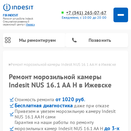
+7 (341) 265-07-67
FIX-INDESIT
Ежедневно, с 10:00 до 20:00
Ремонт устройств Indesit
Специализированный
cервисный центр г.
Ижевск
Мы ремонтируем
Позвонить
евске
Ремонт морозильной камеры Indesit NUS 16.1 AA H в Ижевске
Ремонт морозильной камеры
Indesit NUS 16.1 AA H в Ижевске
от 1020 руб.
Стоимость ремонта
Бесплатная диагностика
даже при отказе
Привезем и увезем морозильную камеру Indesit
NUS 16.1 AA H сами
Ремонт варочных панелей Indesit
Ремонт стиральных машин Indesit
Ремонт сушильных машин Indesit
Ремонт посудомоечных машин Indesit
Ремонт микроволновых печей Indesit
Ремонт холодильных камер Indesit
Гарантия на наши работы по ремонту
до 3-х
морозильных камер Indesit NUS 16.1 AA H