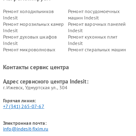
Ремонт холодильников
Ремонт посудомоечных
Indesit
машин Indesit
Ремонт морозильных камер
Ремонт варочных панелей
Indesit
Indesit
Ремонт духовых шкафов
Ремонт кухонных плит
Indesit
Indesit
Ремонт микроволновых
Ремонт стиральных машин
печей Indesit
Indesit
Ремонт холодильных камер
Ремонт сушильных машин
Контакты сервис центра
Indesit
Indesit
Адрес сервисного центра Indesit:
г. Ижевск, Удмуртская ул., 304
Горячая линия:
+7 (341) 265-07-67
Электронная почта:
info@indesit-fixim.ru