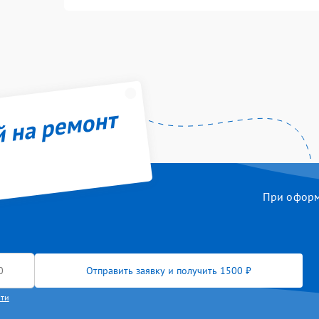
й на ремонт
При оформл
Отправить заявку и получить 1500 ₽
сти