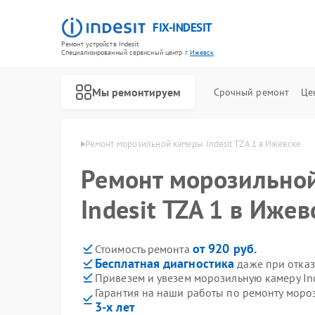
FIX-INDESIT
Ремонт устройств Indesit
Специализированный cервисный центр г.
Ижевск
Мы ремонтируем
Срочный ремонт
Це
р Indesit в Ижевске
Ремонт морозильной камеры Indesit TZA 1 в Ижевске
Ремонт морозильно
Indesit TZA 1 в Ижев
от 920 руб.
Стоимость ремонта
Бесплатная диагностика
даже при отказ
Привезем и увезем морозильную камеру Ind
Гарантия на наши работы по ремонту мороз
3-х лет
Ремонт холодильников Indesit
Ремонт посудомоечных машин Indesit
Ремонт варочных панелей Indesit
Ремонт духовых шкафов Indesit
Ремонт микроволновых печей Indesit
Ремонт стиральных машин Indesit
Ремонт холодильных камер Indesit
Ремонт сушильных машин Indesit