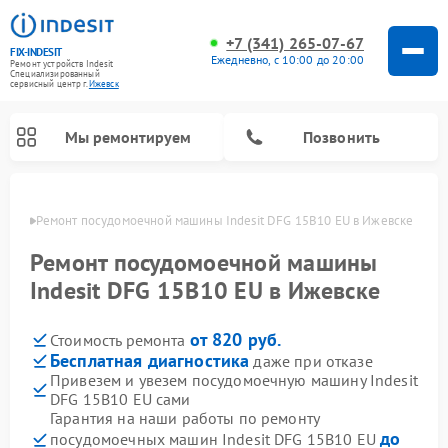
+7 (341) 265-07-67
FIX-INDESIT
Ежедневно, с 10:00 до 20:00
Ремонт устройств Indesit
Специализированный
cервисный центр г.
Ижевск
Мы ремонтируем
Позвонить
евске
Ремонт посудомоечной машины Indesit DFG 15B10 EU в Ижевске
Ремонт посудомоечной машины
Indesit DFG 15B10 EU в Ижевске
от 820 руб.
Стоимость ремонта
Бесплатная диагностика
даже при отказе
Привезем и увезем посудомоечную машину Indesit
DFG 15B10 EU сами
Ремонт варочных панелей Indesit
Ремонт стиральных машин Indesit
Ремонт сушильных машин Indesit
Ремонт морозильных камер Indesit
Ремонт микроволновых печей Indesit
Ремонт холодильных камер Indesit
Гарантия на наши работы по ремонту
до
посудомоечных машин Indesit DFG 15B10 EU