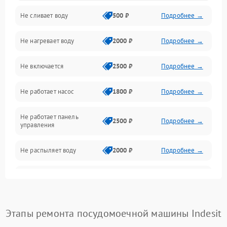
Не сливает воду
500 ₽
Подробнее →
Электропитание
Не нагревает воду
2000 ₽
Подробнее →
Датчики
Не включается
2500 ₽
Подробнее →
Нагрев
Не работает насос
1800 ₽
Подробнее →
Вода
Не работает панель
Гигиена
2500 ₽
Подробнее →
управления
Программное обеспечение
Не распыляет воду
2000 ₽
Подробнее →
Не запускается цикл
1800 ₽
Подробнее →
стирки
Проблемы с набором
Этапы ремонта посудомоечной машины Indesit
1800 ₽
Подробнее →
воды