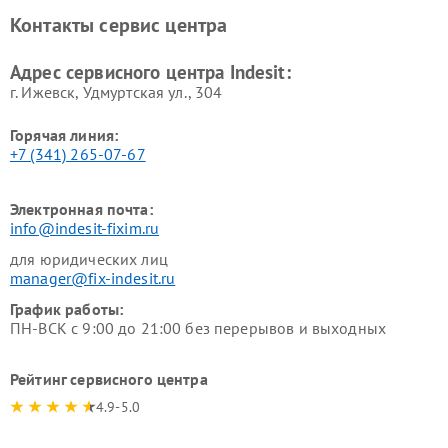
Ремонт холодильных камер
Ремонт сушильных машин
Контакты сервис центра
Indesit
Indesit
Адрес сервисного центра Indesit:
г. Ижевск, Удмуртская ул., 304
Горячая линия:
+7 (341) 265-07-67
Электронная почта:
info@indesit-fixim.ru
для юридических лиц
manager@fix-indesit.ru
График работы:
ПН-ВСК с 9:00 до 21:00 без перерывов и выходных
Рейтинг сервисного центра
4.9-5.0