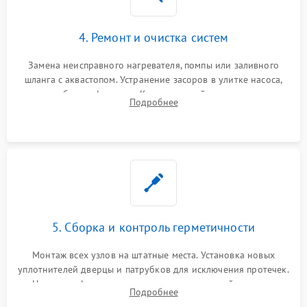
4. Ремонт и очистка систем
Замена неисправного нагревателя, помпы или заливного
шланга с аквастопом. Устранение засоров в улитке насоса,
патрубках и фильтрах. Компонентный ремонт платы
Подробнее
управления, восстановление поврежденной проводки.
5. Сборка и контроль герметичности
Монтаж всех узлов на штатные места. Установка новых
уплотнителей дверцы и патрубков для исключения протечек.
Надежная фиксация хомутов гидравлической системы,
Подробнее
сборка корпуса и установка датчика поплавка.