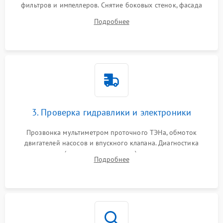
фильтров и импеллеров. Снятие боковых стенок, фасада
дверцы или нижнего поддона для прямого доступа к
Подробнее
циркуляционному насосу, ТЭНу и сливной помпе.
3. Проверка гидравлики и электроники
Прозвонка мультиметром проточного ТЭНа, обмоток
двигателей насосов и впускного клапана. Диагностика
прессостата (датчика уровня воды), датчика мутности,
Подробнее
концевика дверцы и электронного модуля управления.