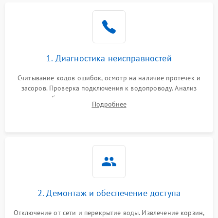
Не работает сушилка
2100 ₽
Подробнее →
Сбои в работе таймера
1700 ₽
Подробнее →
1. Диагностика неисправностей
Проблемы с
2100 ₽
Подробнее →
циркуляционным насосом
Считывание кодов ошибок, осмотр на наличие протечек и
засоров. Проверка подключения к водопроводу. Анализ
жалоб на отсутствие слива, нагрева, вращения
Подробнее
разбрызгивателей или срабатывание системы защиты
аквастоп.
2. Демонтаж и обеспечение доступа
Отключение от сети и перекрытие воды. Извлечение корзин,