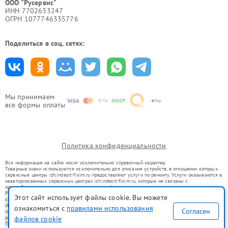
ООО "Русервис"
ИНН 7702633247
ОГРН 1077746335776
Поделиться в соц. сетях:
Мы принимаем
все формы оплаты
Политика конфиденциальности
Вся информация на сайте носит исключительно справочный характер.
Товарные знаки используются исключительно для описания устройств, в отношении которых
сервисные центры izh.indesit-fixim.ru предоставляют услуги по ремонту. Услуги оказываются в
неавторизованных сервисных центрах izh.indesit-fixim.ru, которые не связаны с
правообладателями товарных знаков или их официальными представителями.
Ремонт осуществляется для устройств, уже введенных в гражданский оборот в соответствии
Этот сайт использует файлы cookie. Вы можете
со статьей 1487 ГК РФ.
Использование товарных знаков не преследует цели индивидуализации услуг или введения
ознакомиться с
правилами использования
Согласен
потребителей в заблуждение, а служит для информирования о предоставляемых услугах по
ремонту техники указанных брендов.
файлов cookie
Представленная на сайте информация не является публичной офертой, определяемой