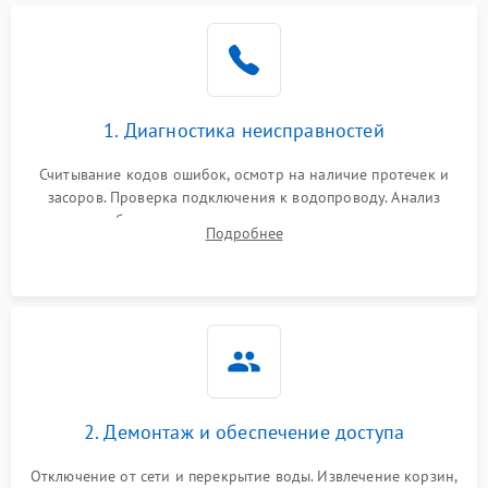
Не работает сушилка
2100 ₽
Подробнее →
Сбои в работе таймера
1700 ₽
Подробнее →
1. Диагностика неисправностей
Проблемы с
2100 ₽
Подробнее →
циркуляционным насосом
Считывание кодов ошибок, осмотр на наличие протечек и
засоров. Проверка подключения к водопроводу. Анализ
жалоб на отсутствие слива, нагрева, вращения
Подробнее
разбрызгивателей или срабатывание системы защиты
аквастоп.
2. Демонтаж и обеспечение доступа
Отключение от сети и перекрытие воды. Извлечение корзин,