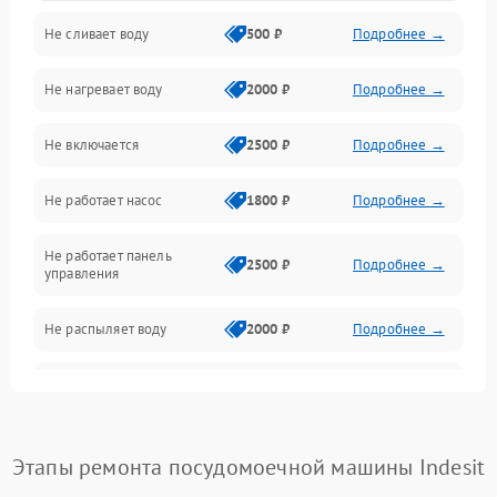
Не сливает воду
500 ₽
Подробнее →
Электропитание
Не нагревает воду
2000 ₽
Подробнее →
Датчики
Не включается
2500 ₽
Подробнее →
Нагрев
Не работает насос
1800 ₽
Подробнее →
Вода
Не работает панель
Гигиена
2500 ₽
Подробнее →
управления
Программное обеспечение
Не распыляет воду
2000 ₽
Подробнее →
Не запускается цикл
1800 ₽
Подробнее →
стирки
Проблемы с набором
Этапы ремонта посудомоечной машины Indesit
1800 ₽
Подробнее →
воды