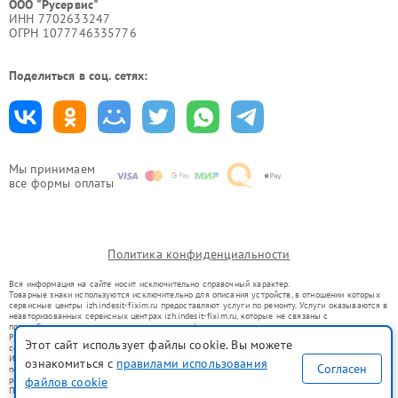
ООО "Русервис"
ИНН 7702633247
ОГРН 1077746335776
Поделиться в соц. сетях:
Мы принимаем
все формы оплаты
Политика конфиденциальности
Вся информация на сайте носит исключительно справочный характер.
Товарные знаки используются исключительно для описания устройств, в отношении которых
сервисные центры izh.indesit-fixim.ru предоставляют услуги по ремонту. Услуги оказываются в
неавторизованных сервисных центрах izh.indesit-fixim.ru, которые не связаны с
правообладателями товарных знаков или их официальными представителями.
Ремонт осуществляется для устройств, уже введенных в гражданский оборот в соответствии
Этот сайт использует файлы cookie. Вы можете
со статьей 1487 ГК РФ.
Использование товарных знаков не преследует цели индивидуализации услуг или введения
ознакомиться с
правилами использования
Согласен
потребителей в заблуждение, а служит для информирования о предоставляемых услугах по
ремонту техники указанных брендов.
файлов cookie
Представленная на сайте информация не является публичной офертой, определяемой