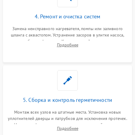
4. Ремонт и очистка систем
Замена неисправного нагревателя, помпы или заливного
шланга с аквастопом. Устранение засоров в улитке насоса,
патрубках и фильтрах. Компонентный ремонт платы
Подробнее
управления, восстановление поврежденной проводки.
5. Сборка и контроль герметичности
Монтаж всех узлов на штатные места. Установка новых
уплотнителей дверцы и патрубков для исключения протечек.
Надежная фиксация хомутов гидравлической системы,
Подробнее
сборка корпуса и установка датчика поплавка.