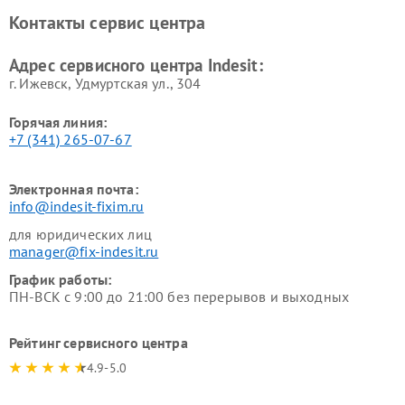
Ремонт холодильных камер
Ремонт сушильных машин
Контакты сервис центра
Indesit
Indesit
Адрес сервисного центра Indesit:
г. Ижевск, Удмуртская ул., 304
Горячая линия:
+7 (341) 265-07-67
Электронная почта:
info@indesit-fixim.ru
для юридических лиц
manager@fix-indesit.ru
График работы:
ПН-ВСК с 9:00 до 21:00 без перерывов и выходных
Рейтинг сервисного центра
4.9-5.0