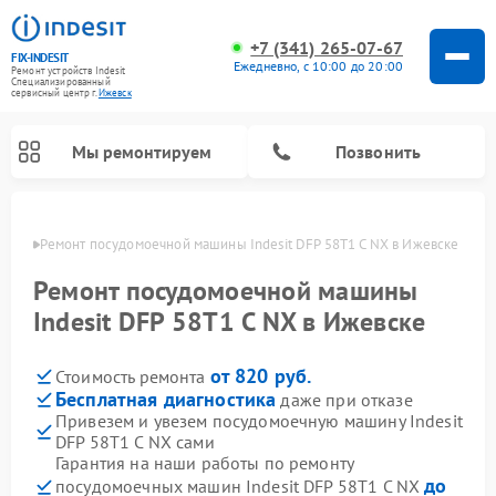
+7 (341) 265-07-67
FIX-INDESIT
Ежедневно, с 10:00 до 20:00
Ремонт устройств Indesit
Специализированный
cервисный центр г.
Ижевск
Мы ремонтируем
Позвонить
евске
Ремонт посудомоечной машины Indesit DFP 58T1 C NX в Ижевске
Ремонт посудомоечной машины
Indesit DFP 58T1 C NX в Ижевске
от 820 руб.
Стоимость ремонта
Бесплатная диагностика
даже при отказе
Привезем и увезем посудомоечную машину Indesit
DFP 58T1 C NX сами
Ремонт варочных панелей Indesit
Ремонт стиральных машин Indesit
Ремонт сушильных машин Indesit
Ремонт морозильных камер Indesit
Ремонт микроволновых печей Indesit
Ремонт холодильных камер Indesit
Гарантия на наши работы по ремонту
до
посудомоечных машин Indesit DFP 58T1 C NX