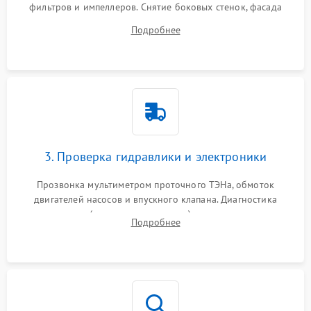
фильтров и импеллеров. Снятие боковых стенок, фасада
дверцы или нижнего поддона для прямого доступа к
Подробнее
циркуляционному насосу, ТЭНу и сливной помпе.
3. Проверка гидравлики и электроники
Прозвонка мультиметром проточного ТЭНа, обмоток
двигателей насосов и впускного клапана. Диагностика
прессостата (датчика уровня воды), датчика мутности,
Подробнее
концевика дверцы и электронного модуля управления.