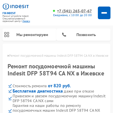
+7 (341) 265-07-67
FIX-INDESIT
Ежедневно, с 10:00 до 20:00
Ремонт устройств Indesit
Специализированный
cервисный центр г.
Ижевск
Мы ремонтируем
Позвонить
евске
Ремонт посудомоечной машины Indesit DFP 58T94 CA NX в Ижевске
Ремонт посудомоечной машины
Indesit DFP 58T94 CA NX в Ижевске
от 820 руб.
Стоимость ремонта
Бесплатная диагностика
даже при отказе
Привезем и увезем посудомоечную машину Indesit
DFP 58T94 CA NX сами
Ремонт варочных панелей Indesit
Ремонт стиральных машин Indesit
Ремонт сушильных машин Indesit
Ремонт морозильных камер Indesit
Ремонт микроволновых печей Indesit
Ремонт холодильных камер Indesit
Гарантия на наши работы по ремонту
посудомоечных машин Indesit DFP 58T94 CA NX