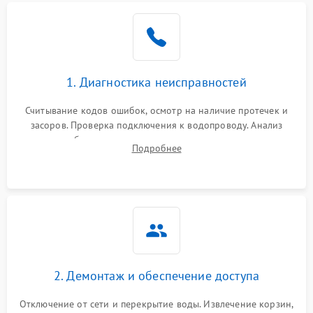
Не работает сушилка
2100 ₽
Подробнее →
Сбои в работе таймера
1700 ₽
Подробнее →
1. Диагностика неисправностей
Проблемы с
2100 ₽
Подробнее →
циркуляционным насосом
Считывание кодов ошибок, осмотр на наличие протечек и
засоров. Проверка подключения к водопроводу. Анализ
жалоб на отсутствие слива, нагрева, вращения
Подробнее
разбрызгивателей или срабатывание системы защиты
аквастоп.
2. Демонтаж и обеспечение доступа
Отключение от сети и перекрытие воды. Извлечение корзин,