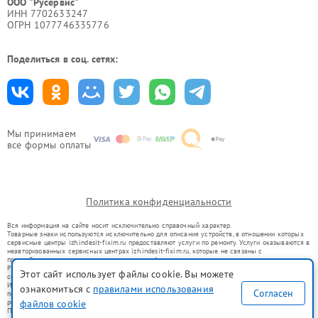
ООО "Русервис"
ИНН 7702633247
ОГРН 1077746335776
Поделиться в соц. сетях:
Мы принимаем
все формы оплаты
Политика конфиденциальности
Вся информация на сайте носит исключительно справочный характер.
Товарные знаки используются исключительно для описания устройств, в отношении которых
сервисные центры izh.indesit-fixim.ru предоставляют услуги по ремонту. Услуги оказываются в
неавторизованных сервисных центрах izh.indesit-fixim.ru, которые не связаны с
правообладателями товарных знаков или их официальными представителями.
Ремонт осуществляется для устройств, уже введенных в гражданский оборот в соответствии
Этот сайт использует файлы cookie. Вы можете
со статьей 1487 ГК РФ.
Использование товарных знаков не преследует цели индивидуализации услуг или введения
ознакомиться с
правилами использования
Согласен
потребителей в заблуждение, а служит для информирования о предоставляемых услугах по
ремонту техники указанных брендов.
файлов cookie
Представленная на сайте информация не является публичной офертой, определяемой