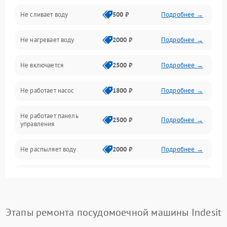
Не сливает воду
500 ₽
Подробнее →
Электропитание
Не нагревает воду
2000 ₽
Подробнее →
Датчики
Не включается
2500 ₽
Подробнее →
Нагрев
Не работает насос
1800 ₽
Подробнее →
Вода
Не работает панель
Гигиена
2500 ₽
Подробнее →
управления
Программное обеспечение
Не распыляет воду
2000 ₽
Подробнее →
Не запускается цикл
1800 ₽
Подробнее →
стирки
Проблемы с набором
Этапы ремонта посудомоечной машины Indesit
1800 ₽
Подробнее →
воды