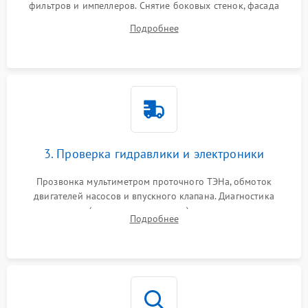
фильтров и импеллеров. Снятие боковых стенок, фасада
дверцы или нижнего поддона для прямого доступа к
Подробнее
циркуляционному насосу, ТЭНу и сливной помпе.
3. Проверка гидравлики и электроники
Прозвонка мультиметром проточного ТЭНа, обмоток
двигателей насосов и впускного клапана. Диагностика
прессостата (датчика уровня воды), датчика мутности,
Подробнее
концевика дверцы и электронного модуля управления.