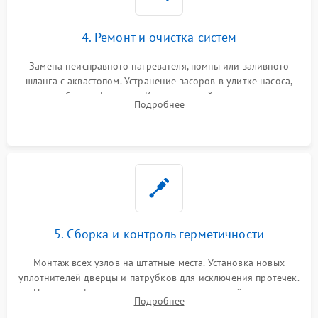
4. Ремонт и очистка систем
Замена неисправного нагревателя, помпы или заливного
шланга с аквастопом. Устранение засоров в улитке насоса,
патрубках и фильтрах. Компонентный ремонт платы
Подробнее
управления, восстановление поврежденной проводки.
5. Сборка и контроль герметичности
Монтаж всех узлов на штатные места. Установка новых
уплотнителей дверцы и патрубков для исключения протечек.
Надежная фиксация хомутов гидравлической системы,
Подробнее
сборка корпуса и установка датчика поплавка.