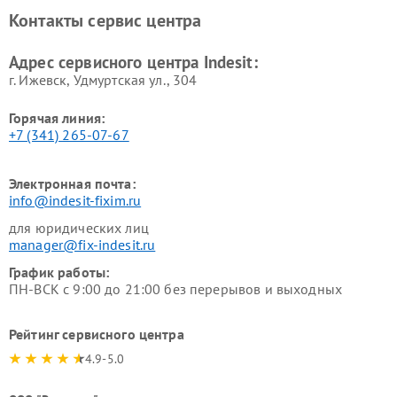
Ремонт холодильных камер
Ремонт сушильных машин
Контакты сервис центра
Indesit
Indesit
Адрес сервисного центра Indesit:
г. Ижевск, Удмуртская ул., 304
Горячая линия:
+7 (341) 265-07-67
Электронная почта:
info@indesit-fixim.ru
для юридических лиц
manager@fix-indesit.ru
График работы:
ПН-ВСК с 9:00 до 21:00 без перерывов и выходных
Рейтинг сервисного центра
4.9-5.0