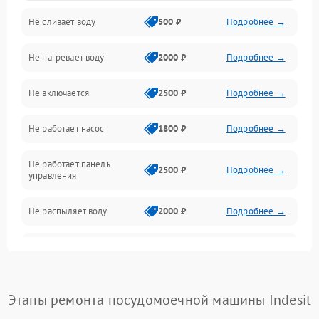
Не сливает воду
500 ₽
Подробнее →
Электропитание
Не нагревает воду
2000 ₽
Подробнее →
Датчики
Не включается
2500 ₽
Подробнее →
Нагрев
Не работает насос
1800 ₽
Подробнее →
Вода
Не работает панель
Гигиена
2500 ₽
Подробнее →
управления
Программное обеспечение
Не распыляет воду
2000 ₽
Подробнее →
Не запускается цикл
1800 ₽
Подробнее →
стирки
Проблемы с набором
Этапы ремонта посудомоечной машины Indesit
1800 ₽
Подробнее →
воды