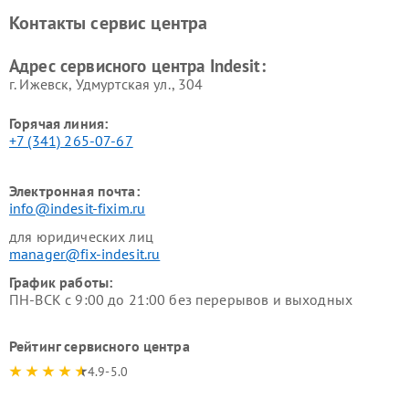
Ремонт холодильных камер
Ремонт сушильных машин
Контакты сервис центра
Indesit
Indesit
Адрес сервисного центра Indesit:
г. Ижевск, Удмуртская ул., 304
Горячая линия:
+7 (341) 265-07-67
Электронная почта:
info@indesit-fixim.ru
для юридических лиц
manager@fix-indesit.ru
График работы:
ПН-ВСК с 9:00 до 21:00 без перерывов и выходных
Рейтинг сервисного центра
4.9-5.0