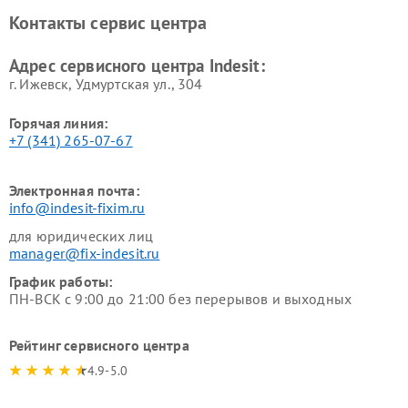
Ремонт холодильных камер
Ремонт сушильных машин
Контакты сервис центра
Indesit
Indesit
Адрес сервисного центра Indesit:
г. Ижевск, Удмуртская ул., 304
Горячая линия:
+7 (341) 265-07-67
Электронная почта:
info@indesit-fixim.ru
для юридических лиц
manager@fix-indesit.ru
График работы:
ПН-ВСК с 9:00 до 21:00 без перерывов и выходных
Рейтинг сервисного центра
4.9-5.0