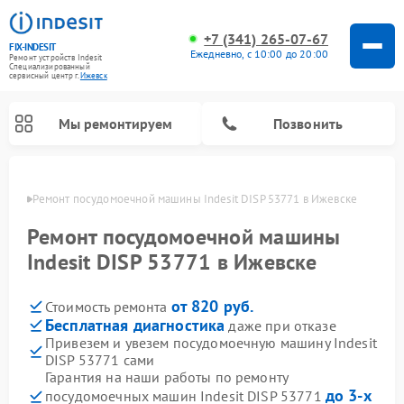
+7 (341) 265-07-67
FIX-INDESIT
Ежедневно, с 10:00 до 20:00
Ремонт устройств Indesit
Специализированный
cервисный центр г.
Ижевск
Мы ремонтируем
Позвонить
евске
Ремонт посудомоечной машины Indesit DISP 53771 в Ижевске
Ремонт посудомоечной машины
Indesit DISP 53771 в Ижевске
от 820 руб.
Стоимость ремонта
Бесплатная диагностика
даже при отказе
Привезем и увезем посудомоечную машину Indesit
DISP 53771 сами
Ремонт варочных панелей Indesit
Ремонт стиральных машин Indesit
Ремонт сушильных машин Indesit
Ремонт морозильных камер Indesit
Ремонт микроволновых печей Indesit
Ремонт холодильных камер Indesit
Гарантия на наши работы по ремонту
до 3-х
посудомоечных машин Indesit DISP 53771