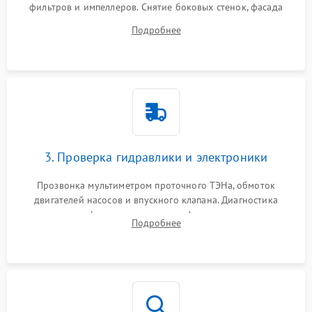
фильтров и импеллеров. Снятие боковых стенок, фасада
дверцы или нижнего поддона для прямого доступа к
Подробнее
циркуляционному насосу, ТЭНу и сливной помпе.
3. Проверка гидравлики и электроники
Прозвонка мультиметром проточного ТЭНа, обмоток
двигателей насосов и впускного клапана. Диагностика
прессостата (датчика уровня воды), датчика мутности,
Подробнее
концевика дверцы и электронного модуля управления.