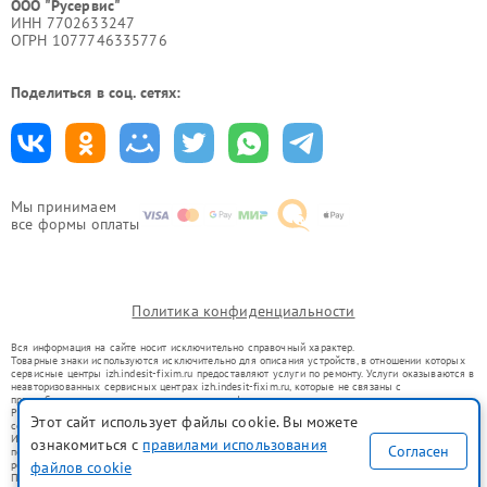
ООО "Русервис"
ИНН 7702633247
ОГРН 1077746335776
Поделиться в соц. сетях:
Мы принимаем
все формы оплаты
Политика конфиденциальности
Вся информация на сайте носит исключительно справочный характер.
Товарные знаки используются исключительно для описания устройств, в отношении которых
сервисные центры izh.indesit-fixim.ru предоставляют услуги по ремонту. Услуги оказываются в
неавторизованных сервисных центрах izh.indesit-fixim.ru, которые не связаны с
правообладателями товарных знаков или их официальными представителями.
Ремонт осуществляется для устройств, уже введенных в гражданский оборот в соответствии
Этот сайт использует файлы cookie. Вы можете
со статьей 1487 ГК РФ.
Использование товарных знаков не преследует цели индивидуализации услуг или введения
ознакомиться с
правилами использования
Согласен
потребителей в заблуждение, а служит для информирования о предоставляемых услугах по
ремонту техники указанных брендов.
файлов cookie
Представленная на сайте информация не является публичной офертой, определяемой