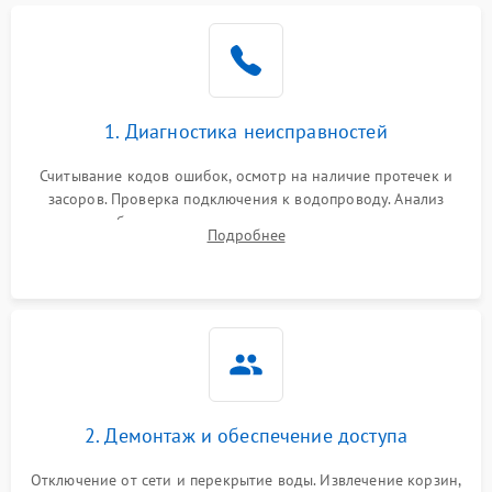
Не работает сушилка
2100 ₽
Подробнее →
Сбои в работе таймера
1700 ₽
Подробнее →
1. Диагностика неисправностей
Проблемы с
2100 ₽
Подробнее →
циркуляционным насосом
Считывание кодов ошибок, осмотр на наличие протечек и
засоров. Проверка подключения к водопроводу. Анализ
жалоб на отсутствие слива, нагрева, вращения
Подробнее
разбрызгивателей или срабатывание системы защиты
аквастоп.
2. Демонтаж и обеспечение доступа
Отключение от сети и перекрытие воды. Извлечение корзин,