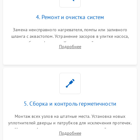
4. Ремонт и очистка систем
Замена неисправного нагревателя, помпы или заливного
шланга с аквастопом. Устранение засоров в улитке насоса,
патрубках и фильтрах. Компонентный ремонт платы
Подробнее
управления, восстановление поврежденной проводки.
5. Сборка и контроль герметичности
Монтаж всех узлов на штатные места. Установка новых
уплотнителей дверцы и патрубков для исключения протечек.
Надежная фиксация хомутов гидравлической системы,
Подробнее
сборка корпуса и установка датчика поплавка.