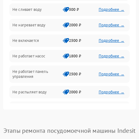
Не сливает воду
500 ₽
Подробнее →
Электропитание
Не нагревает воду
2000 ₽
Подробнее →
Датчики
Не включается
2500 ₽
Подробнее →
Нагрев
Не работает насос
1800 ₽
Подробнее →
Вода
Не работает панель
Гигиена
2500 ₽
Подробнее →
управления
Программное обеспечение
Не распыляет воду
2000 ₽
Подробнее →
Не запускается цикл
1800 ₽
Подробнее →
стирки
Проблемы с набором
Этапы ремонта посудомоечной машины Indesit
1800 ₽
Подробнее →
воды