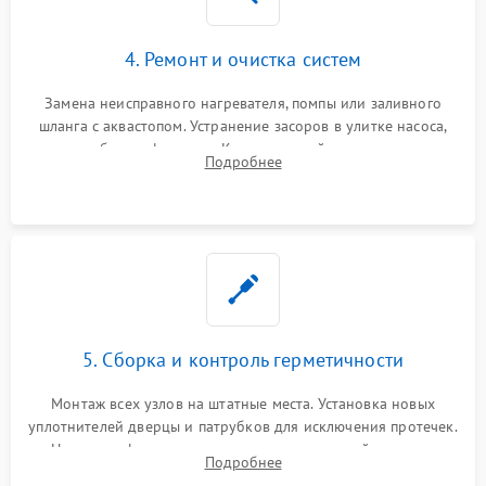
4. Ремонт и очистка систем
Замена неисправного нагревателя, помпы или заливного
шланга с аквастопом. Устранение засоров в улитке насоса,
патрубках и фильтрах. Компонентный ремонт платы
Подробнее
управления, восстановление поврежденной проводки.
5. Сборка и контроль герметичности
Монтаж всех узлов на штатные места. Установка новых
уплотнителей дверцы и патрубков для исключения протечек.
Надежная фиксация хомутов гидравлической системы,
Подробнее
сборка корпуса и установка датчика поплавка.