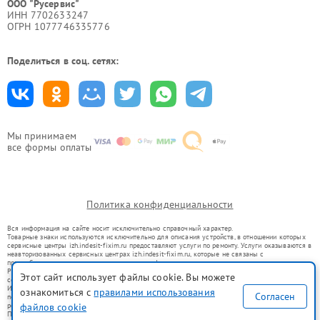
ООО "Русервис"
ИНН 7702633247
ОГРН 1077746335776
Поделиться в соц. сетях:
Мы принимаем
все формы оплаты
Политика конфиденциальности
Вся информация на сайте носит исключительно справочный характер.
Товарные знаки используются исключительно для описания устройств, в отношении которых
сервисные центры izh.indesit-fixim.ru предоставляют услуги по ремонту. Услуги оказываются в
неавторизованных сервисных центрах izh.indesit-fixim.ru, которые не связаны с
правообладателями товарных знаков или их официальными представителями.
Ремонт осуществляется для устройств, уже введенных в гражданский оборот в соответствии
Этот сайт использует файлы cookie. Вы можете
со статьей 1487 ГК РФ.
Использование товарных знаков не преследует цели индивидуализации услуг или введения
ознакомиться с
правилами использования
Согласен
потребителей в заблуждение, а служит для информирования о предоставляемых услугах по
ремонту техники указанных брендов.
файлов cookie
Представленная на сайте информация не является публичной офертой, определяемой