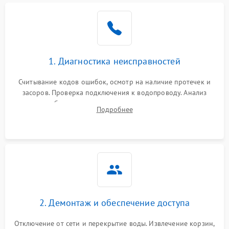
Не работает сушилка
2100 ₽
Подробнее →
Сбои в работе таймера
1700 ₽
Подробнее →
1. Диагностика неисправностей
Проблемы с
2100 ₽
Подробнее →
циркуляционным насосом
Считывание кодов ошибок, осмотр на наличие протечек и
засоров. Проверка подключения к водопроводу. Анализ
жалоб на отсутствие слива, нагрева, вращения
Подробнее
разбрызгивателей или срабатывание системы защиты
аквастоп.
2. Демонтаж и обеспечение доступа
Отключение от сети и перекрытие воды. Извлечение корзин,