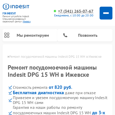
+7 (341) 265-07-67
FIX-INDESIT
Ежедневно, с 10:00 до 20:00
Ремонт устройств Indesit
Специализированный
cервисный центр г.
Ижевск
Мы ремонтируем
Позвонить
евске
Ремонт посудомоечной машины Indesit DPG 15 WH в Ижевске
Ремонт посудомоечной машины
Indesit DPG 15 WH в Ижевске
от 820 руб.
Стоимость ремонта
Бесплатная диагностика
даже при отказе
Привезем и увезем посудомоечную машину Indesit
DPG 15 WH сами
Ремонт варочных панелей Indesit
Ремонт стиральных машин Indesit
Ремонт сушильных машин Indesit
Ремонт морозильных камер Indesit
Ремонт микроволновых печей Indesit
Ремонт холодильных камер Indesit
Гарантия на наши работы по ремонту
до 3-х
посудомоечных машин Indesit DPG 15 WH