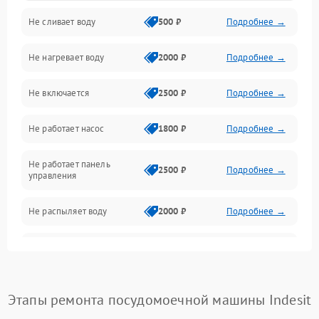
Не сливает воду
500 ₽
Подробнее →
Электропитание
Не нагревает воду
2000 ₽
Подробнее →
Датчики
Не включается
2500 ₽
Подробнее →
Нагрев
Не работает насос
1800 ₽
Подробнее →
Вода
Не работает панель
Гигиена
2500 ₽
Подробнее →
управления
Программное обеспечение
Не распыляет воду
2000 ₽
Подробнее →
Не запускается цикл
1800 ₽
Подробнее →
стирки
Проблемы с набором
Этапы ремонта посудомоечной машины Indesit
1800 ₽
Подробнее →
воды