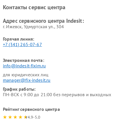
Ремонт холодильных камер
Ремонт сушильных машин
Контакты сервис центра
Indesit
Indesit
Адрес сервисного центра Indesit:
г. Ижевск, Удмуртская ул., 304
Горячая линия:
+7 (341) 265-07-67
Электронная почта:
info@indesit-fixim.ru
для юридических лиц
manager@fix-indesit.ru
График работы:
ПН-ВСК с 9:00 до 21:00 без перерывов и выходных
Рейтинг сервисного центра
4.9-5.0