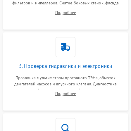
фильтров и импеллеров. Снятие боковых стенок, фасада
дверцы или нижнего поддона для прямого доступа к
Подробнее
циркуляционному насосу, ТЭНу и сливной помпе.
3. Проверка гидравлики и электроники
Прозвонка мультиметром проточного ТЭНа, обмоток
двигателей насосов и впускного клапана. Диагностика
прессостата (датчика уровня воды), датчика мутности,
Подробнее
концевика дверцы и электронного модуля управления.