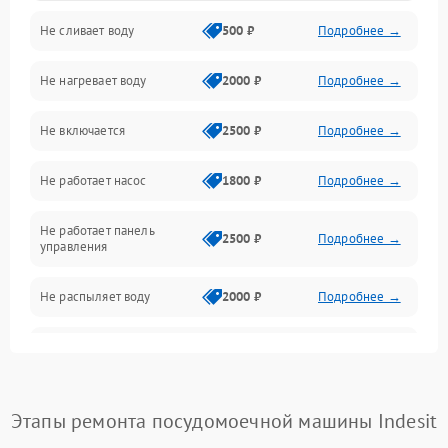
Не сливает воду
500 ₽
Подробнее →
Электропитание
Не нагревает воду
2000 ₽
Подробнее →
Датчики
Не включается
2500 ₽
Подробнее →
Нагрев
Не работает насос
1800 ₽
Подробнее →
Вода
Не работает панель
Гигиена
2500 ₽
Подробнее →
управления
Программное обеспечение
Не распыляет воду
2000 ₽
Подробнее →
Не запускается цикл
1800 ₽
Подробнее →
стирки
Проблемы с набором
Этапы ремонта посудомоечной машины Indesit
1800 ₽
Подробнее →
воды