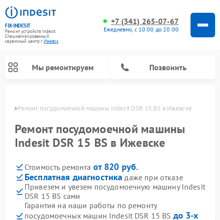
+7 (341) 265-07-67
FIX-INDESIT
Ежедневно, с 10:00 до 20:00
Ремонт устройств Indesit
Специализированный
cервисный центр г.
Ижевск
Мы ремонтируем
Позвонить
евске
Ремонт посудомоечной машины Indesit DSR 15 BS в Ижевске
Ремонт посудомоечной машины
Indesit DSR 15 BS в Ижевске
от 820 руб.
Стоимость ремонта
Бесплатная диагностика
даже при отказе
Привезем и увезем посудомоечную машину Indesit
DSR 15 BS сами
Ремонт варочных панелей Indesit
Ремонт стиральных машин Indesit
Ремонт сушильных машин Indesit
Ремонт морозильных камер Indesit
Ремонт микроволновых печей Indesit
Ремонт холодильных камер Indesit
Гарантия на наши работы по ремонту
до 3-х
посудомоечных машин Indesit DSR 15 BS