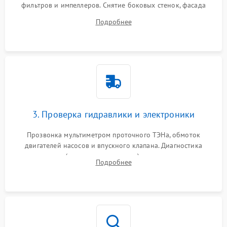
фильтров и импеллеров. Снятие боковых стенок, фасада
дверцы или нижнего поддона для прямого доступа к
Подробнее
циркуляционному насосу, ТЭНу и сливной помпе.
3. Проверка гидравлики и электроники
Прозвонка мультиметром проточного ТЭНа, обмоток
двигателей насосов и впускного клапана. Диагностика
прессостата (датчика уровня воды), датчика мутности,
Подробнее
концевика дверцы и электронного модуля управления.