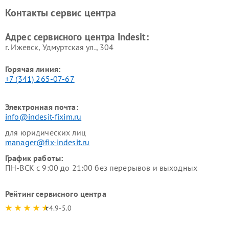
Ремонт холодильных камер
Ремонт сушильных машин
Контакты сервис центра
Indesit
Indesit
Адрес сервисного центра Indesit:
г. Ижевск, Удмуртская ул., 304
Горячая линия:
+7 (341) 265-07-67
Электронная почта:
info@indesit-fixim.ru
для юридических лиц
manager@fix-indesit.ru
График работы:
ПН-ВСК с 9:00 до 21:00 без перерывов и выходных
Рейтинг сервисного центра
4.9-5.0