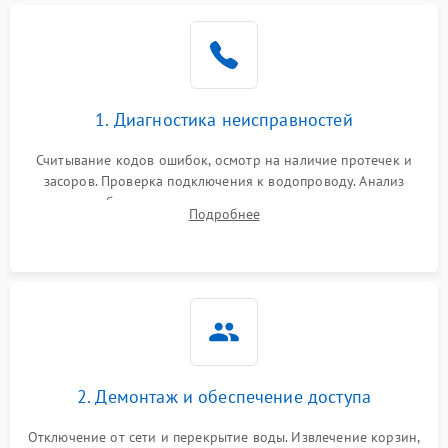
Не работает сушилка
2100 ₽
Подробнее →
Сбои в работе таймера
1700 ₽
Подробнее →
1. Диагностика неисправностей
Проблемы с
2100 ₽
Подробнее →
циркуляционным насосом
Считывание кодов ошибок, осмотр на наличие протечек и
засоров. Проверка подключения к водопроводу. Анализ
жалоб на отсутствие слива, нагрева, вращения
Подробнее
разбрызгивателей или срабатывание системы защиты
аквастоп.
2. Демонтаж и обеспечение доступа
Отключение от сети и перекрытие воды. Извлечение корзин,