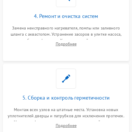
4. Ремонт и очистка систем
Замена неисправного нагревателя, помпы или заливного
шланга с аквастопом. Устранение засоров в улитке насоса,
патрубках и фильтрах. Компонентный ремонт платы
Подробнее
управления, восстановление поврежденной проводки.
5. Сборка и контроль герметичности
Монтаж всех узлов на штатные места. Установка новых
уплотнителей дверцы и патрубков для исключения протечек.
Надежная фиксация хомутов гидравлической системы,
Подробнее
сборка корпуса и установка датчика поплавка.