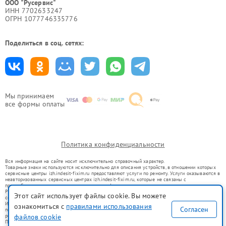
ООО "Русервис"
ИНН 7702633247
ОГРН 1077746335776
Поделиться в соц. сетях:
Мы принимаем
все формы оплаты
Политика конфиденциальности
Вся информация на сайте носит исключительно справочный характер.
Товарные знаки используются исключительно для описания устройств, в отношении которых
сервисные центры izh.indesit-fixim.ru предоставляют услуги по ремонту. Услуги оказываются в
неавторизованных сервисных центрах izh.indesit-fixim.ru, которые не связаны с
правообладателями товарных знаков или их официальными представителями.
Ремонт осуществляется для устройств, уже введенных в гражданский оборот в соответствии
Этот сайт использует файлы cookie. Вы можете
со статьей 1487 ГК РФ.
Использование товарных знаков не преследует цели индивидуализации услуг или введения
ознакомиться с
правилами использования
Согласен
потребителей в заблуждение, а служит для информирования о предоставляемых услугах по
ремонту техники указанных брендов.
файлов cookie
Представленная на сайте информация не является публичной офертой, определяемой