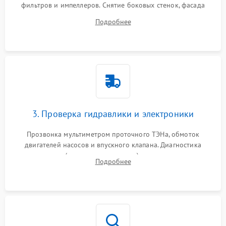
фильтров и импеллеров. Снятие боковых стенок, фасада
дверцы или нижнего поддона для прямого доступа к
Подробнее
циркуляционному насосу, ТЭНу и сливной помпе.
3. Проверка гидравлики и электроники
Прозвонка мультиметром проточного ТЭНа, обмоток
двигателей насосов и впускного клапана. Диагностика
прессостата (датчика уровня воды), датчика мутности,
Подробнее
концевика дверцы и электронного модуля управления.