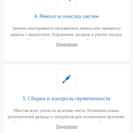
4. Ремонт и очистка систем
Замена неисправного нагревателя, помпы или заливного
шланга с аквастопом. Устранение засоров в улитке насоса,
патрубках и фильтрах. Компонентный ремонт платы
Подробнее
управления, восстановление поврежденной проводки.
5. Сборка и контроль герметичности
Монтаж всех узлов на штатные места. Установка новых
уплотнителей дверцы и патрубков для исключения протечек.
Надежная фиксация хомутов гидравлической системы,
Подробнее
сборка корпуса и установка датчика поплавка.