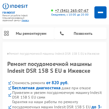
+7 (341) 265-07-67
FIX-INDESIT
Ежедневно, с 10:00 до 20:00
Ремонт устройств Indesit
Специализированный
cервисный центр г.
Ижевск
Мы ремонтируем
Позвонить
евске
Ремонт посудомоечной машины Indesit DSR 15B S EU в Ижевске
Ремонт посудомоечной машины
Indesit DSR 15B S EU в Ижевске
от 820 руб.
Стоимость ремонта
Бесплатная диагностика
даже при отказе
Привезем и увезем посудомоечную машину Indesit
DSR 15B S EU сами
Ремонт варочных панелей Indesit
Ремонт стиральных машин Indesit
Ремонт сушильных машин Indesit
Ремонт морозильных камер Indesit
Ремонт микроволновых печей Indesit
Ремонт холодильных камер Indesit
Гарантия на наши работы по ремонту
до 3-
посудомоечных машин Indesit DSR 15B S EU