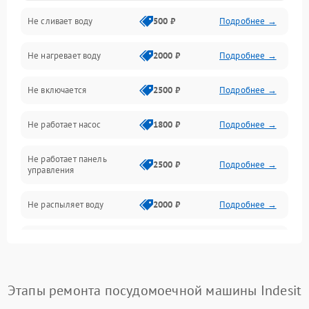
Не сливает воду
500 ₽
Подробнее →
Электропитание
Не нагревает воду
2000 ₽
Подробнее →
Датчики
Не включается
2500 ₽
Подробнее →
Нагрев
Не работает насос
1800 ₽
Подробнее →
Вода
Не работает панель
Гигиена
2500 ₽
Подробнее →
управления
Программное обеспечение
Не распыляет воду
2000 ₽
Подробнее →
Не запускается цикл
1800 ₽
Подробнее →
стирки
Проблемы с набором
Этапы ремонта посудомоечной машины Indesit
1800 ₽
Подробнее →
воды