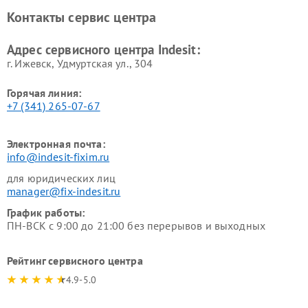
Ремонт холодильных камер
Ремонт сушильных машин
Контакты сервис центра
Indesit
Indesit
Адрес сервисного центра Indesit:
г. Ижевск, Удмуртская ул., 304
Горячая линия:
+7 (341) 265-07-67
Электронная почта:
info@indesit-fixim.ru
для юридических лиц
manager@fix-indesit.ru
График работы:
ПН-ВСК с 9:00 до 21:00 без перерывов и выходных
Рейтинг сервисного центра
4.9-5.0