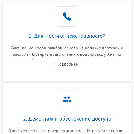
Не работает сушилка
2100 ₽
Подробнее →
Сбои в работе таймера
1700 ₽
Подробнее →
1. Диагностика неисправностей
Проблемы с
2100 ₽
Подробнее →
циркуляционным насосом
Считывание кодов ошибок, осмотр на наличие протечек и
засоров. Проверка подключения к водопроводу. Анализ
жалоб на отсутствие слива, нагрева, вращения
Подробнее
разбрызгивателей или срабатывание системы защиты
аквастоп.
2. Демонтаж и обеспечение доступа
Отключение от сети и перекрытие воды. Извлечение корзин,