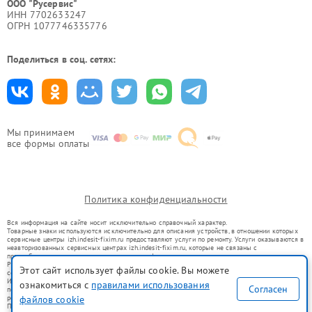
ООО "Русервис"
ИНН 7702633247
ОГРН 1077746335776
Поделиться в соц. сетях:
Мы принимаем
все формы оплаты
Политика конфиденциальности
Вся информация на сайте носит исключительно справочный характер.
Товарные знаки используются исключительно для описания устройств, в отношении которых
сервисные центры izh.indesit-fixim.ru предоставляют услуги по ремонту. Услуги оказываются в
неавторизованных сервисных центрах izh.indesit-fixim.ru, которые не связаны с
правообладателями товарных знаков или их официальными представителями.
Ремонт осуществляется для устройств, уже введенных в гражданский оборот в соответствии
Этот сайт использует файлы cookie. Вы можете
со статьей 1487 ГК РФ.
Использование товарных знаков не преследует цели индивидуализации услуг или введения
ознакомиться с
правилами использования
Согласен
потребителей в заблуждение, а служит для информирования о предоставляемых услугах по
ремонту техники указанных брендов.
файлов cookie
Представленная на сайте информация не является публичной офертой, определяемой