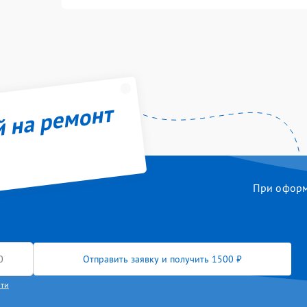
й на ремонт
При оформл
Отправить заявку и получить 1500 ₽
сти