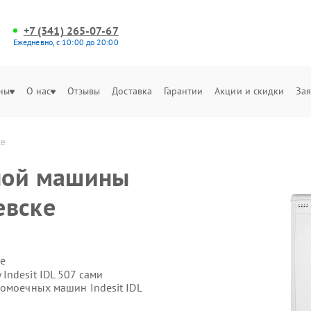
+7 (341) 265-07-67
Ежедневно, с 10:00 до 20:00
ны
О нас
Отзывы
Доставка
Гарантии
Акции и скидки
Зая
ке
ной машины
евске
е
ndesit IDL 507 сами
домоечных машин Indesit IDL