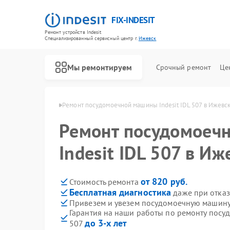
FIX-INDESIT
Ремонт устройств Indesit
Специализированный cервисный центр г.
Ижевск
Мы ремонтируем
Срочный ремонт
Це
 Indesit в Ижевске
Ремонт посудомоечной машины Indesit IDL 507 в Ижевс
Ремонт посудомоеч
Indesit IDL 507 в Иж
от 820 руб.
Стоимость ремонта
Бесплатная диагностика
даже при отказ
Привезем и увезем посудомоечную машину I
Гарантия на наши работы по ремонту посу
до 3-х лет
507
Ремонт холодильников Indesit
Ремонт морозильных камер Indesit
Ремонт варочных панелей Indesit
Ремонт духовых шкафов Indesit
Ремонт микроволновых печей Indesit
Ремонт стиральных машин Indesit
Ремонт холодильных камер Indesit
Ремонт сушильных машин Indesit