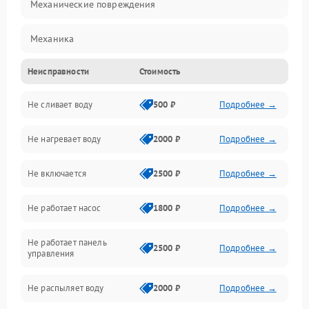
Механические повреждения
Механика
Неисправности
Стоимость
Управление
Не сливает воду
500 ₽
Подробнее →
Электропитание
Не нагревает воду
2000 ₽
Подробнее →
Датчики
Не включается
2500 ₽
Подробнее →
Нагрев
Не работает насос
1800 ₽
Подробнее →
Вода
Не работает панель
Гигиена
2500 ₽
Подробнее →
управления
Программное обеспечение
Не распыляет воду
2000 ₽
Подробнее →