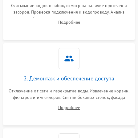
Считывание кодов ошибок, осмотр на наличие протечек и
засоров. Проверка подключения к водопроводу. Анализ
жалоб на отсутствие слива, нагрева, вращения
Подробнее
разбрызгивателей или срабатывание системы защиты
аквастоп.
2. Демонтаж и обеспечение доступа
Отключение от сети и перекрытие воды. Извлечение корзин,
фильтров и импеллеров. Снятие боковых стенок, фасада
дверцы или нижнего поддона для прямого доступа к
Подробнее
циркуляционному насосу, ТЭНу и сливной помпе.