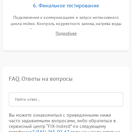
6. Финальное тестирование
Подключение к коммуникациям и запуск интенсивного
цикла мойки. Контроль корректного залива, нагрева воды
до нужной температуры, отсутствия посторонних шумов,
Подробнее
штатного слива и абсолютной сухости в поддоне.
FAQ. Ответы на вопросы
Вы можете ознакомиться с приведенными ниже
часто задаваемыми вопросами, либо обратиться в
сервисный центр “FIX-Indesit” по следующему
телефону
+7 (341) 265-07-67
если не нашли ответ на