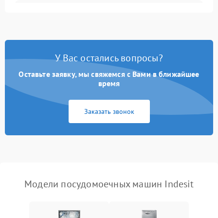
Не запускается цикл
1800 ₽
Подробнее →
стирки
Проблемы с набором
1800 ₽
Подробнее →
воды
У Вас остались вопросы?
Оставьте заявку, мы свяжемся с Вами в ближайшее
Не работает сушилка
2100 ₽
Подробнее →
время
Сбои в работе таймера
1700 ₽
Подробнее →
Заказать звонок
Проблемы с
2100 ₽
Подробнее →
циркуляционным насосом
Модели посудомоечных машин Indesit