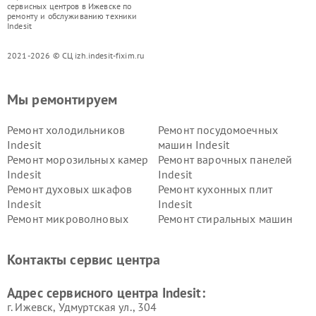
сервисных центров в Ижевске по
ремонту и обслуживанию техники
Indesit
2021-2026 © СЦ izh.indesit-fixim.ru
Мы ремонтируем
Ремонт холодильников
Ремонт посудомоечных
Indesit
машин Indesit
Ремонт морозильных камер
Ремонт варочных панелей
Indesit
Indesit
Ремонт духовых шкафов
Ремонт кухонных плит
Indesit
Indesit
Ремонт микроволновых
Ремонт стиральных машин
печей Indesit
Indesit
Ремонт холодильных камер
Ремонт сушильных машин
Контакты сервис центра
Indesit
Indesit
Адрес сервисного центра Indesit:
г. Ижевск, Удмуртская ул., 304