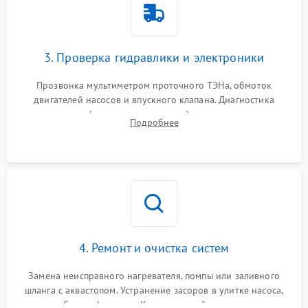
3. Проверка гидравлики и электроники
Прозвонка мультиметром проточного ТЭНа, обмоток
двигателей насосов и впускного клапана. Диагностика
прессостата (датчика уровня воды), датчика мутности,
Подробнее
концевика дверцы и электронного модуля управления.
4. Ремонт и очистка систем
Замена неисправного нагревателя, помпы или заливного
шланга с аквастопом. Устранение засоров в улитке насоса,
патрубках и фильтрах. Компонентный ремонт платы