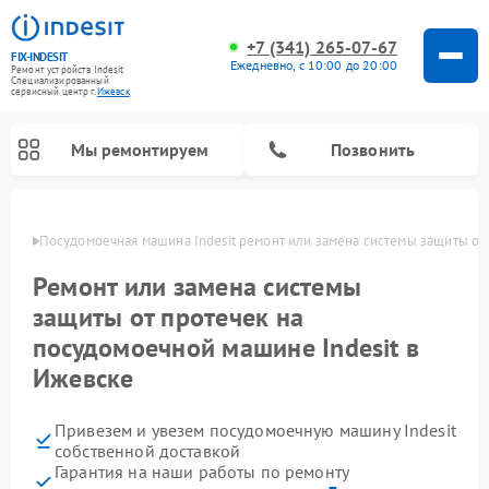
+7 (341) 265-07-67
FIX-INDESIT
Ежедневно, с 10:00 до 20:00
Ремонт устройств Indesit
Специализированный
cервисный центр г.
Ижевск
Мы ремонтируем
Позвонить
евске
Посудомоечная машина Indesit ремонт или замена системы защиты от
Ремонт или замена системы
защиты от протечек на
посудомоечной машине Indesit в
Ижевске
Привезем и увезем посудомоечную машину Indesit
Ремонт варочных панелей Indesit
Ремонт стиральных машин Indesit
Ремонт сушильных машин Indesit
Ремонт морозильных камер Indesit
Ремонт микроволновых печей Indesit
Ремонт холодильных камер Indesit
собственной доставкой
Гарантия на наши работы по ремонту