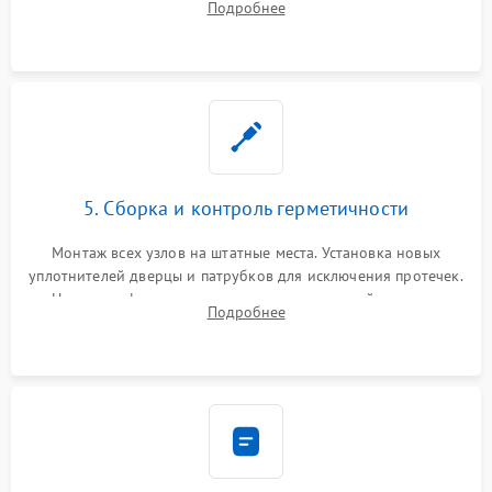
Подробнее
управления, восстановление поврежденной проводки.
5. Сборка и контроль герметичности
Монтаж всех узлов на штатные места. Установка новых
уплотнителей дверцы и патрубков для исключения протечек.
Надежная фиксация хомутов гидравлической системы,
Подробнее
сборка корпуса и установка датчика поплавка.