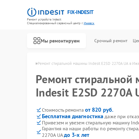
FIX-INDESIT
Ремонт устройств Indesit
Специализированный cервисный центр г.
Ижевск
Мы ремонтируем
Срочный ремонт
Це
н Indesit в Ижевске
Ремонт стиральной машины Indesit E2SD 2270A UA в Иж
Ремонт стиральной
Indesit E2SD 2270A 
от 820 руб.
Стоимость ремонта
Бесплатная диагностика
даже при отказ
Привезем и увезем стиральную машину Ind
Гарантия на наши работы по ремонту стира
до 3-х лет
2270A UA
Ремонт холодильников Indesit
Ремонт посудомоечных машин Indesit
Ремонт морозильных камер Indesit
Ремонт варочных панелей Indesit
Ремонт духовых шкафов Indesit
Ремонт микроволновых печей Indesit
Ремонт холодильных камер Indesit
Ремонт сушильных машин Indesit