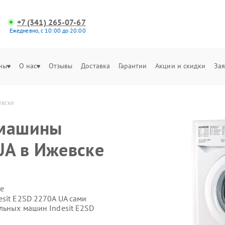
+7 (341) 265-07-67
Ежедневно, с 10:00 до 20:00
ны
О нас
Отзывы
Доставка
Гарантии
Акции и скидки
Зая
евске
 машины
UA в Ижевске
е
esit E2SD 2270A UA сами
льных машин Indesit E2SD