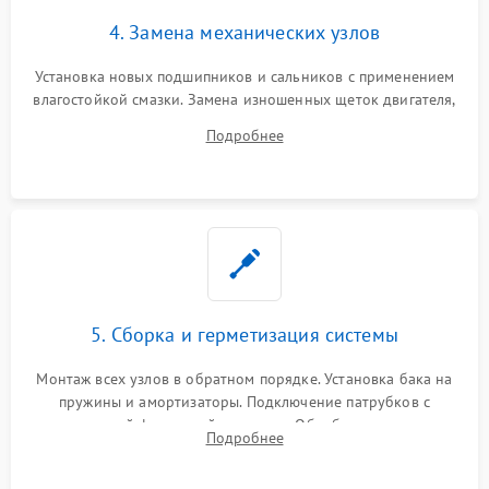
4. Замена механических узлов
Установка новых подшипников и сальников с применением
влагостойкой смазки. Замена изношенных щеток двигателя,
порванного ремня привода, неисправного сливного насоса
Подробнее
или поврежденной резиновой манжеты.
5. Сборка и герметизация системы
Монтаж всех узлов в обратном порядке. Установка бака на
пружины и амортизаторы. Подключение патрубков с
надежной фиксацией хомутами. Обработка стыков
Подробнее
герметиком для предотвращения возможных протечек воды.