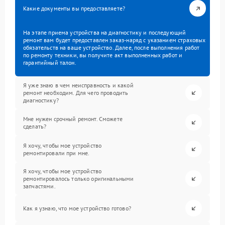
Какие документы вы предоставляете?
На этапе приема устройства на диагностику и последующий
ремонт вам будет предоставлен заказ-наряд с указанием страховых
обязательств на ваше устройство. Далее, после выполнения работ
по ремонту техники, вы получите акт выполненных работ и
гарантийный талон.
Я уже знаю в чем неисправность и какой
ремонт необходим. Для чего проводить
диагностику?
Мне нужен срочный ремонт. Сможете
сделать?
Я хочу, чтобы мое устройство
ремонтировали при мне.
Я хочу, чтобы мое устройство
ремонтировалось только оригинальными
запчастями.
Как я узнаю, что мое устройство готово?