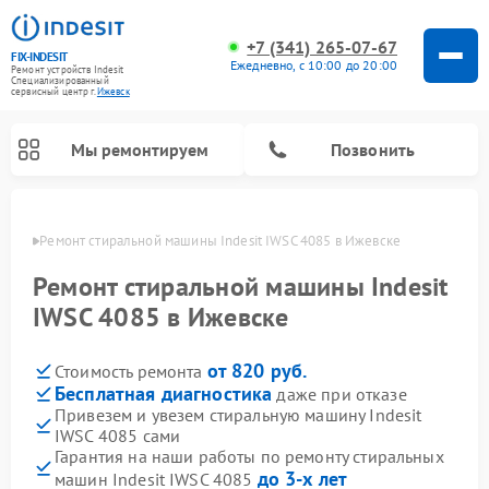
+7 (341) 265-07-67
FIX-INDESIT
Ежедневно, с 10:00 до 20:00
Ремонт устройств Indesit
Специализированный
cервисный центр г.
Ижевск
Мы ремонтируем
Позвонить
евске
Ремонт стиральной машины Indesit IWSC 4085 в Ижевске
Ремонт стиральной машины Indesit
IWSC 4085 в Ижевске
от 820 руб.
Стоимость ремонта
Бесплатная диагностика
даже при отказе
Привезем и увезем стиральную машину Indesit
IWSC 4085 сами
Ремонт морозильных камер Indesit
Ремонт микроволновых печей Indesit
Ремонт сушильных машин Indesit
Ремонт посудомоечных машин Indesit
Ремонт варочных панелей Indesit
Ремонт холодильных камер Indesit
Гарантия на наши работы по ремонту стиральных
до 3-х лет
машин Indesit IWSC 4085