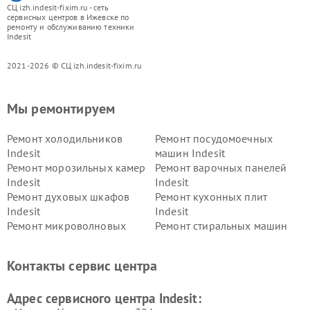
СЦ izh.indesit-fixim.ru - сеть
сервисных центров в Ижевске по
ремонту и обслуживанию техники
Indesit
2021-2026 © СЦ izh.indesit-fixim.ru
Мы ремонтируем
Ремонт холодильников
Ремонт посудомоечных
Indesit
машин Indesit
Ремонт морозильных камер
Ремонт варочных панелей
Indesit
Indesit
Ремонт духовых шкафов
Ремонт кухонных плит
Indesit
Indesit
Ремонт микроволновых
Ремонт стиральных машин
печей Indesit
Indesit
Ремонт холодильных камер
Ремонт сушильных машин
Контакты сервис центра
Indesit
Indesit
Адрес сервисного центра Indesit: