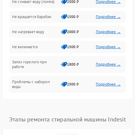
Не сливает воду (помпа)
2500 ₽
Подробнее →
Водоснабжение
Не вращается барабан
1500 ₽
Подробнее →
Слив
Не нагревает воду
2000 ₽
Подробнее →
Программное обеспечение
Не включается
1500 ₽
Подробнее →
Запах горелого при
1800 ₽
Подробнее →
работе
Проблемы с набором
2500 ₽
Подробнее →
воды
Замена ТЭНа
2200 ₽
Подробнее →
Замена платы управления
2200 ₽
Подробнее →
Этапы ремонта стиральной машины Indesit