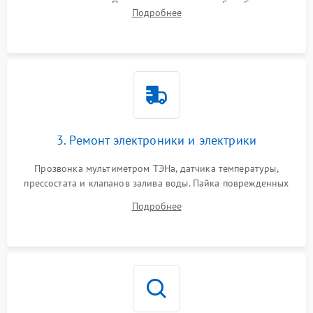
амортизаторов. Проверка подшипников барабана и
Подробнее
крестовины на износ, а манжеты люка на разрывы.
3. Ремонт электроники и электрики
Прозвонка мультиметром ТЭНа, датчика температуры,
прессостата и клапанов залива воды. Пайка поврежденных
дорожек или замена симисторов на плате управления.
Подробнее
Восстановление целостности проводки и контактов.