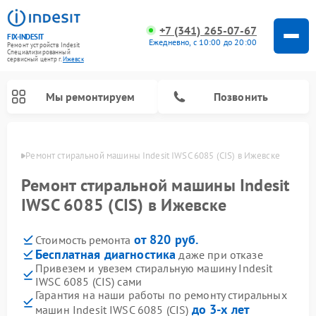
+7 (341) 265-07-67
FIX-INDESIT
Ежедневно, с 10:00 до 20:00
Ремонт устройств Indesit
Специализированный
cервисный центр г.
Ижевск
Мы ремонтируем
Позвонить
евске
Ремонт стиральной машины Indesit IWSC 6085 (CIS) в Ижевске
Ремонт стиральной машины Indesit
IWSC 6085 (CIS) в Ижевске
от 820 руб.
Стоимость ремонта
Бесплатная диагностика
даже при отказе
Привезем и увезем стиральную машину Indesit
IWSC 6085 (CIS) сами
Ремонт морозильных камер Indesit
Ремонт микроволновых печей Indesit
Ремонт сушильных машин Indesit
Ремонт посудомоечных машин Indesit
Ремонт варочных панелей Indesit
Ремонт холодильных камер Indesit
Гарантия на наши работы по ремонту стиральных
до 3-х лет
машин Indesit IWSC 6085 (CIS)