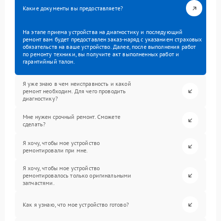
Какие документы вы предоставляете?
На этапе приема устройства на диагностику и последующий
ремонт вам будет предоставлен заказ-наряд с указанием страховых
обязательств на ваше устройство. Далее, после выполнения работ
по ремонту техники, вы получите акт выполненных работ и
гарантийный талон.
Я уже знаю в чем неисправность и какой
ремонт необходим. Для чего проводить
диагностику?
Мне нужен срочный ремонт. Сможете
сделать?
Я хочу, чтобы мое устройство
ремонтировали при мне.
Я хочу, чтобы мое устройство
ремонтировалось только оригинальными
запчастями.
Как я узнаю, что мое устройство готово?