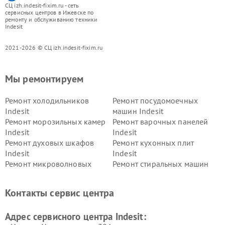
СЦ izh.indesit-fixim.ru - сеть
сервисных центров в Ижевске по
ремонту и обслуживанию техники
Indesit
2021-2026 © СЦ izh.indesit-fixim.ru
Мы ремонтируем
Ремонт холодильников
Ремонт посудомоечных
Indesit
машин Indesit
Ремонт морозильных камер
Ремонт варочных панелей
Indesit
Indesit
Ремонт духовых шкафов
Ремонт кухонных плит
Indesit
Indesit
Ремонт микроволновых
Ремонт стиральных машин
печей Indesit
Indesit
Ремонт холодильных камер
Ремонт сушильных машин
Контакты сервис центра
Indesit
Indesit
Адрес сервисного центра Indesit: