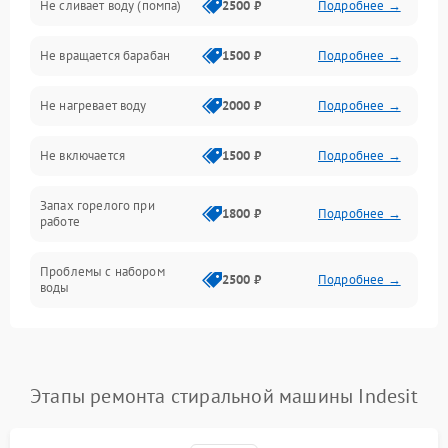
Не сливает воду (помпа)
2500 ₽
Подробнее →
Водоснабжение
Не вращается барабан
1500 ₽
Подробнее →
Слив
Не нагревает воду
2000 ₽
Подробнее →
Программное обеспечение
Не включается
1500 ₽
Подробнее →
Запах горелого при
1800 ₽
Подробнее →
работе
Проблемы с набором
2500 ₽
Подробнее →
воды
Замена ТЭНа
2200 ₽
Подробнее →
Замена платы управления
2200 ₽
Подробнее →
Этапы ремонта стиральной машины Indesit