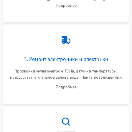
амортизаторов. Проверка подшипников барабана и
Подробнее
крестовины на износ, а манжеты люка на разрывы.
3. Ремонт электроники и электрики
Прозвонка мультиметром ТЭНа, датчика температуры,
прессостата и клапанов залива воды. Пайка поврежденных
дорожек или замена симисторов на плате управления.
Подробнее
Восстановление целостности проводки и контактов.