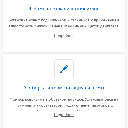
4. Замена механических узлов
Установка новых подшипников и сальников с применением
влагостойкой смазки. Замена изношенных щеток двигателя,
порванного ремня привода, неисправного сливного насоса
Подробнее
или поврежденной резиновой манжеты.
5. Сборка и герметизация системы
Монтаж всех узлов в обратном порядке. Установка бака на
пружины и амортизаторы. Подключение патрубков с
надежной фиксацией хомутами. Обработка стыков
Подробнее
герметиком для предотвращения возможных протечек воды.