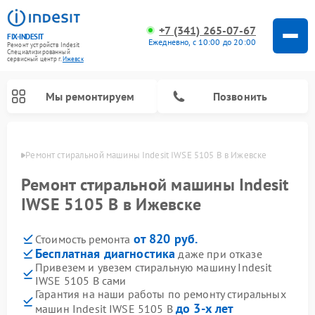
+7 (341) 265-07-67
FIX-INDESIT
Ежедневно, с 10:00 до 20:00
Ремонт устройств Indesit
Специализированный
cервисный центр г.
Ижевск
Мы ремонтируем
Позвонить
евске
Ремонт стиральной машины Indesit IWSE 5105 B в Ижевске
Ремонт стиральной машины Indesit
IWSE 5105 B в Ижевске
от 820 руб.
Стоимость ремонта
Бесплатная диагностика
даже при отказе
Привезем и увезем стиральную машину Indesit
IWSE 5105 B сами
Ремонт морозильных камер Indesit
Ремонт микроволновых печей Indesit
Ремонт сушильных машин Indesit
Ремонт посудомоечных машин Indesit
Ремонт варочных панелей Indesit
Ремонт холодильных камер Indesit
Гарантия на наши работы по ремонту стиральных
до 3-х лет
машин Indesit IWSE 5105 B