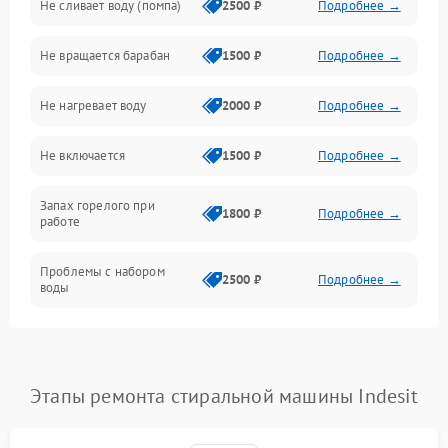
Не сливает воду (помпа)
2500 ₽
Подробнее →
Водоснабжение
Не вращается барабан
1500 ₽
Подробнее →
Слив
Не нагревает воду
2000 ₽
Подробнее →
Программное обеспечение
Не включается
1500 ₽
Подробнее →
Запах горелого при
1800 ₽
Подробнее →
работе
Проблемы с набором
2500 ₽
Подробнее →
воды
Замена ТЭНа
2200 ₽
Подробнее →
Замена платы управления
2200 ₽
Подробнее →
Этапы ремонта стиральной машины Indesit