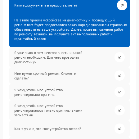
Какие документы вы предоставляете?
На этапе приема устройства на диагностику и последующий
ремонт вам будет предоставлен заказ-наряд с указанием страховых
обязательств на ваше устройство. Далее, после выполнения работ
по ремонту техники, вы получите акт выполненных работ и
гарантийный талон.
Я уже знаю в чем неисправность и какой
ремонт необходим. Для чего проводить
диагностику?
Мне нужен срочный ремонт. Сможете
сделать?
Я хочу, чтобы мое устройство
ремонтировали при мне.
Я хочу, чтобы мое устройство
ремонтировалось только оригинальными
запчастями.
Как я узнаю, что мое устройство готово?