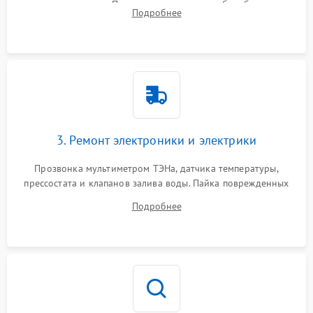
амортизаторов. Проверка подшипников барабана и
Подробнее
крестовины на износ, а манжеты люка на разрывы.
3. Ремонт электроники и электрики
Прозвонка мультиметром ТЭНа, датчика температуры,
прессостата и клапанов залива воды. Пайка поврежденных
дорожек или замена симисторов на плате управления.
Подробнее
Восстановление целостности проводки и контактов.