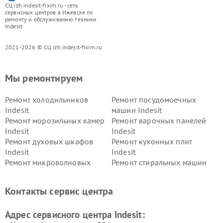
СЦ izh.indesit-fixim.ru - сеть
сервисных центров в Ижевске по
ремонту и обслуживанию техники
Indesit
2021-2026 © СЦ izh.indesit-fixim.ru
Мы ремонтируем
Ремонт холодильников
Ремонт посудомоечных
Indesit
машин Indesit
Ремонт морозильных камер
Ремонт варочных панелей
Indesit
Indesit
Ремонт духовых шкафов
Ремонт кухонных плит
Indesit
Indesit
Ремонт микроволновых
Ремонт стиральных машин
печей Indesit
Indesit
Ремонт холодильных камер
Ремонт сушильных машин
Контакты сервис центра
Indesit
Indesit
Адрес сервисного центра Indesit: