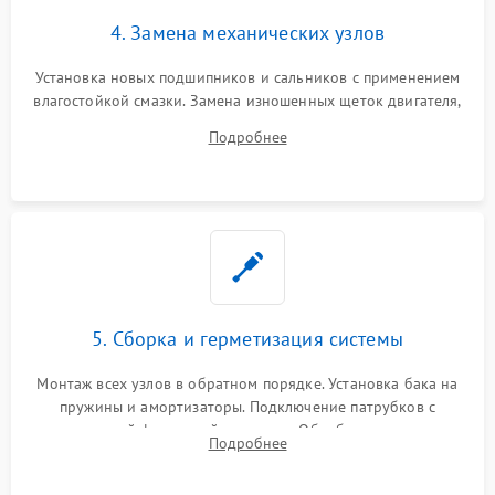
4. Замена механических узлов
Установка новых подшипников и сальников с применением
влагостойкой смазки. Замена изношенных щеток двигателя,
порванного ремня привода, неисправного сливного насоса
Подробнее
или поврежденной резиновой манжеты.
5. Сборка и герметизация системы
Монтаж всех узлов в обратном порядке. Установка бака на
пружины и амортизаторы. Подключение патрубков с
надежной фиксацией хомутами. Обработка стыков
Подробнее
герметиком для предотвращения возможных протечек воды.