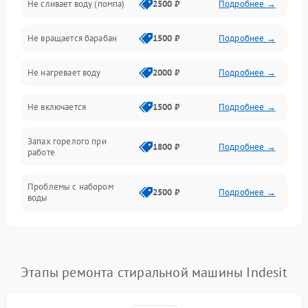
Не сливает воду (помпа)
2500 ₽
Подробнее →
Водоснабжение
Не вращается барабан
1500 ₽
Подробнее →
Слив
Не нагревает воду
2000 ₽
Подробнее →
Программное обеспечение
Не включается
1500 ₽
Подробнее →
Запах горелого при
1800 ₽
Подробнее →
работе
Проблемы с набором
2500 ₽
Подробнее →
воды
Замена ТЭНа
2200 ₽
Подробнее →
Замена платы управления
2200 ₽
Подробнее →
Этапы ремонта стиральной машины Indesit