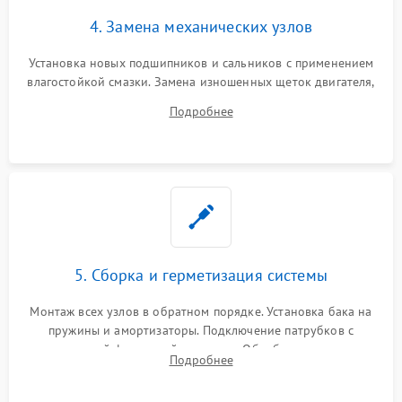
4. Замена механических узлов
Установка новых подшипников и сальников с применением
влагостойкой смазки. Замена изношенных щеток двигателя,
порванного ремня привода, неисправного сливного насоса
Подробнее
или поврежденной резиновой манжеты.
5. Сборка и герметизация системы
Монтаж всех узлов в обратном порядке. Установка бака на
пружины и амортизаторы. Подключение патрубков с
надежной фиксацией хомутами. Обработка стыков
Подробнее
герметиком для предотвращения возможных протечек воды.