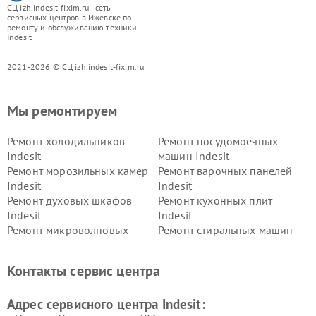
СЦ izh.indesit-fixim.ru - сеть
сервисных центров в Ижевске по
ремонту и обслуживанию техники
Indesit
2021-2026 © СЦ izh.indesit-fixim.ru
Мы ремонтируем
Ремонт холодильников
Ремонт посудомоечных
Indesit
машин Indesit
Ремонт морозильных камер
Ремонт варочных панелей
Indesit
Indesit
Ремонт духовых шкафов
Ремонт кухонных плит
Indesit
Indesit
Ремонт микроволновых
Ремонт стиральных машин
печей Indesit
Indesit
Ремонт холодильных камер
Ремонт сушильных машин
Контакты сервис центра
Indesit
Indesit
Адрес сервисного центра Indesit: