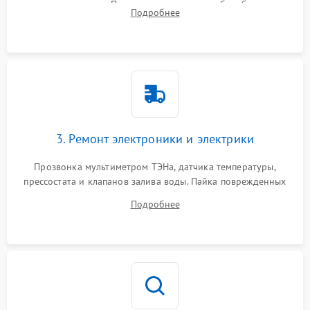
амортизаторов. Проверка подшипников барабана и
Подробнее
крестовины на износ, а манжеты люка на разрывы.
3. Ремонт электроники и электрики
Прозвонка мультиметром ТЭНа, датчика температуры,
прессостата и клапанов залива воды. Пайка поврежденных
дорожек или замена симисторов на плате управления.
Подробнее
Восстановление целостности проводки и контактов.