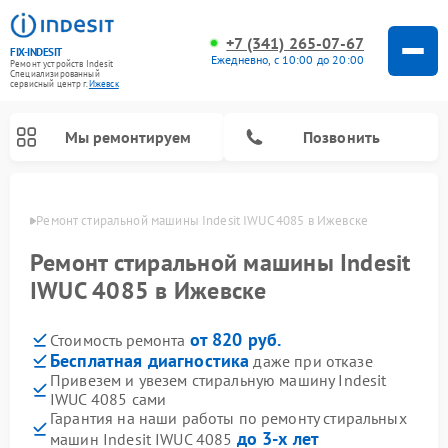
+7 (341) 265-07-67
FIX-INDESIT
Ежедневно, с 10:00 до 20:00
Ремонт устройств Indesit
Специализированный
cервисный центр г.
Ижевск
Мы ремонтируем
Позвонить
евске
Ремонт стиральной машины Indesit IWUC 4085 в Ижевске
Ремонт стиральной машины Indesit
IWUC 4085 в Ижевске
от 820 руб.
Стоимость ремонта
Бесплатная диагностика
даже при отказе
Привезем и увезем стиральную машину Indesit
IWUC 4085 сами
Ремонт морозильных камер Indesit
Ремонт микроволновых печей Indesit
Ремонт сушильных машин Indesit
Ремонт посудомоечных машин Indesit
Ремонт варочных панелей Indesit
Ремонт холодильных камер Indesit
Гарантия на наши работы по ремонту стиральных
до 3-х лет
машин Indesit IWUC 4085