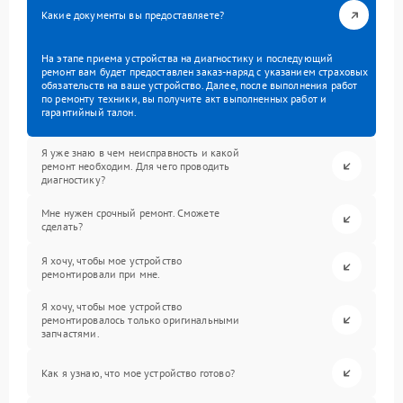
Какие документы вы предоставляете?
На этапе приема устройства на диагностику и последующий
ремонт вам будет предоставлен заказ-наряд с указанием страховых
обязательств на ваше устройство. Далее, после выполнения работ
по ремонту техники, вы получите акт выполненных работ и
гарантийный талон.
Я уже знаю в чем неисправность и какой
ремонт необходим. Для чего проводить
диагностику?
Мне нужен срочный ремонт. Сможете
сделать?
Я хочу, чтобы мое устройство
ремонтировали при мне.
Я хочу, чтобы мое устройство
ремонтировалось только оригинальными
запчастями.
Как я узнаю, что мое устройство готово?