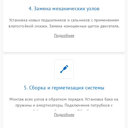
4. Замена механических узлов
Установка новых подшипников и сальников с применением
влагостойкой смазки. Замена изношенных щеток двигателя,
порванного ремня привода, неисправного сливного насоса
Подробнее
или поврежденной резиновой манжеты.
5. Сборка и герметизация системы
Монтаж всех узлов в обратном порядке. Установка бака на
пружины и амортизаторы. Подключение патрубков с
надежной фиксацией хомутами. Обработка стыков
Подробнее
герметиком для предотвращения возможных протечек воды.