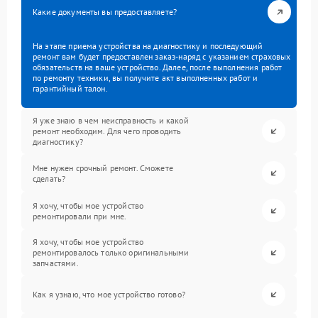
Какие документы вы предоставляете?
На этапе приема устройства на диагностику и последующий
ремонт вам будет предоставлен заказ-наряд с указанием страховых
обязательств на ваше устройство. Далее, после выполнения работ
по ремонту техники, вы получите акт выполненных работ и
гарантийный талон.
Я уже знаю в чем неисправность и какой
ремонт необходим. Для чего проводить
диагностику?
Мне нужен срочный ремонт. Сможете
сделать?
Я хочу, чтобы мое устройство
ремонтировали при мне.
Я хочу, чтобы мое устройство
ремонтировалось только оригинальными
запчастями.
Как я узнаю, что мое устройство готово?