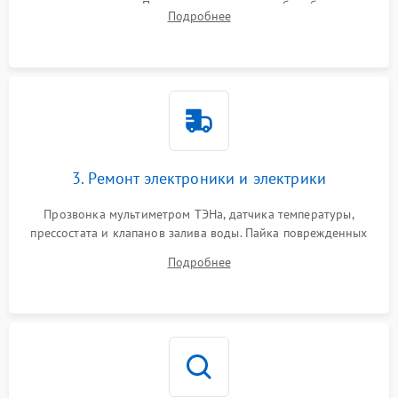
амортизаторов. Проверка подшипников барабана и
Подробнее
крестовины на износ, а манжеты люка на разрывы.
3. Ремонт электроники и электрики
Прозвонка мультиметром ТЭНа, датчика температуры,
прессостата и клапанов залива воды. Пайка поврежденных
дорожек или замена симисторов на плате управления.
Подробнее
Восстановление целостности проводки и контактов.