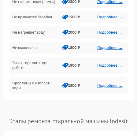
Не сливает воду (помпа)
2500 ₽
Подробнее →
Водоснабжение
Не вращается барабан
1500 ₽
Подробнее →
Слив
Не нагревает воду
2000 ₽
Подробнее →
Программное обеспечение
Не включается
1500 ₽
Подробнее →
Запах горелого при
1800 ₽
Подробнее →
работе
Проблемы с набором
2500 ₽
Подробнее →
воды
Замена ТЭНа
2200 ₽
Подробнее →
Замена платы управления
2200 ₽
Подробнее →
Этапы ремонта стиральной машины Indesit