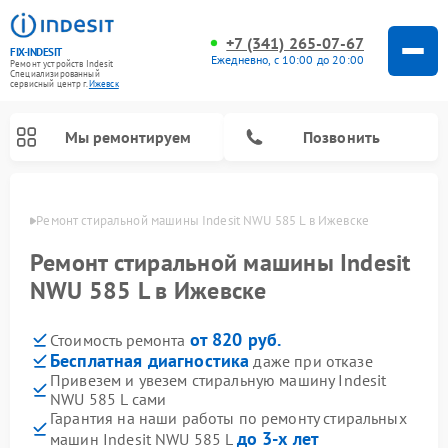
+7 (341) 265-07-67
FIX-INDESIT
Ежедневно, с 10:00 до 20:00
Ремонт устройств Indesit
Специализированный
cервисный центр г.
Ижевск
Мы ремонтируем
Позвонить
евске
Ремонт стиральной машины Indesit NWU 585 L в Ижевске
Ремонт стиральной машины Indesit
NWU 585 L в Ижевске
от 820 руб.
Стоимость ремонта
Бесплатная диагностика
даже при отказе
Привезем и увезем стиральную машину Indesit
NWU 585 L сами
Ремонт морозильных камер Indesit
Ремонт микроволновых печей Indesit
Ремонт сушильных машин Indesit
Ремонт посудомоечных машин Indesit
Ремонт варочных панелей Indesit
Ремонт холодильных камер Indesit
Гарантия на наши работы по ремонту стиральных
до 3-х лет
машин Indesit NWU 585 L