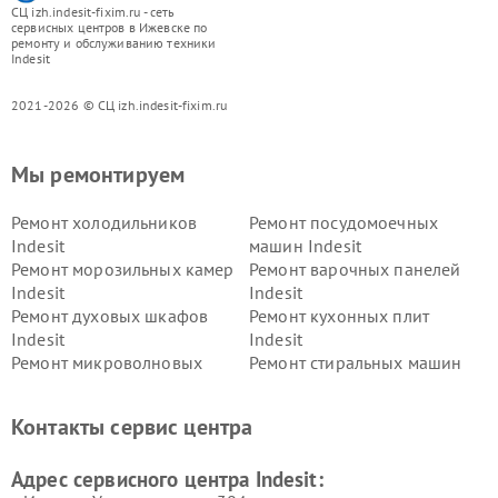
СЦ izh.indesit-fixim.ru - сеть
сервисных центров в Ижевске по
ремонту и обслуживанию техники
Indesit
2021-2026 © СЦ izh.indesit-fixim.ru
Мы ремонтируем
Ремонт холодильников
Ремонт посудомоечных
Indesit
машин Indesit
Ремонт морозильных камер
Ремонт варочных панелей
Indesit
Indesit
Ремонт духовых шкафов
Ремонт кухонных плит
Indesit
Indesit
Ремонт микроволновых
Ремонт стиральных машин
печей Indesit
Indesit
Ремонт холодильных камер
Ремонт сушильных машин
Контакты сервис центра
Indesit
Indesit
Адрес сервисного центра Indesit: