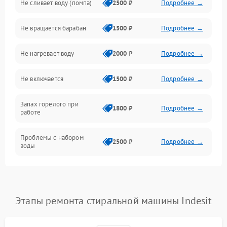
Не сливает воду (помпа)
2500 ₽
Подробнее →
Водоснабжение
Не вращается барабан
1500 ₽
Подробнее →
Слив
Не нагревает воду
2000 ₽
Подробнее →
Программное обеспечение
Не включается
1500 ₽
Подробнее →
Запах горелого при
1800 ₽
Подробнее →
работе
Проблемы с набором
2500 ₽
Подробнее →
воды
Замена ТЭНа
2200 ₽
Подробнее →
Замена платы управления
2200 ₽
Подробнее →
Этапы ремонта стиральной машины Indesit