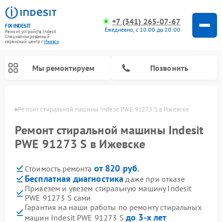
+7 (341) 265-07-67
FIX-INDESIT
Ежедневно, с 10:00 до 20:00
Ремонт устройств Indesit
Специализированный
cервисный центр г.
Ижевск
Мы ремонтируем
Позвонить
евске
Ремонт стиральной машины Indesit PWE 91273 S в Ижевске
Ремонт стиральной машины Indesit
PWE 91273 S в Ижевске
от 820 руб.
Стоимость ремонта
Бесплатная диагностика
даже при отказе
Привезем и увезем стиральную машину Indesit
PWE 91273 S сами
Ремонт морозильных камер Indesit
Ремонт микроволновых печей Indesit
Ремонт сушильных машин Indesit
Ремонт посудомоечных машин Indesit
Ремонт варочных панелей Indesit
Ремонт холодильных камер Indesit
Гарантия на наши работы по ремонту стиральных
до 3-х лет
машин Indesit PWE 91273 S