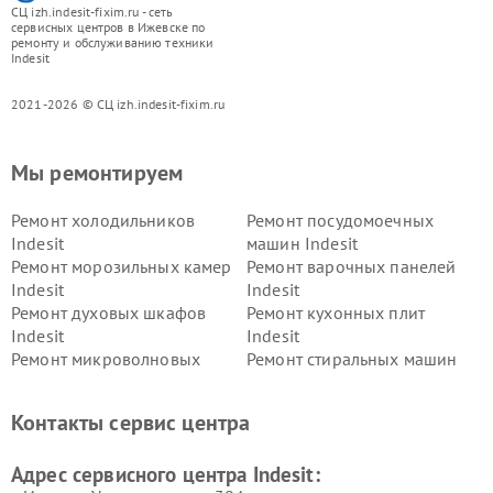
СЦ izh.indesit-fixim.ru - сеть
сервисных центров в Ижевске по
ремонту и обслуживанию техники
Indesit
2021-2026 © СЦ izh.indesit-fixim.ru
Мы ремонтируем
Ремонт холодильников
Ремонт посудомоечных
Indesit
машин Indesit
Ремонт морозильных камер
Ремонт варочных панелей
Indesit
Indesit
Ремонт духовых шкафов
Ремонт кухонных плит
Indesit
Indesit
Ремонт микроволновых
Ремонт стиральных машин
печей Indesit
Indesit
Ремонт холодильных камер
Ремонт сушильных машин
Контакты сервис центра
Indesit
Indesit
Адрес сервисного центра Indesit: