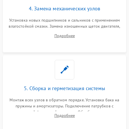
4. Замена механических узлов
Установка новых подшипников и сальников с применением
влагостойкой смазки. Замена изношенных щеток двигателя,
порванного ремня привода, неисправного сливного насоса
Подробнее
или поврежденной резиновой манжеты.
5. Сборка и герметизация системы
Монтаж всех узлов в обратном порядке. Установка бака на
пружины и амортизаторы. Подключение патрубков с
надежной фиксацией хомутами. Обработка стыков
Подробнее
герметиком для предотвращения возможных протечек воды.