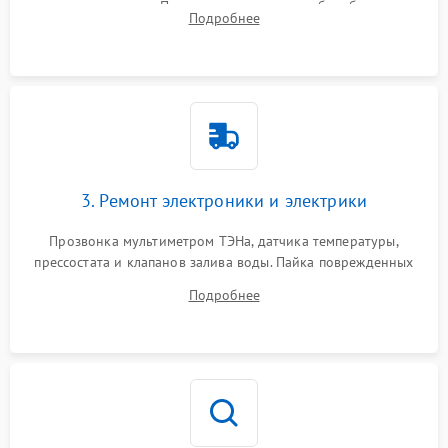
амортизаторов. Проверка подшипников барабана и
Подробнее
крестовины на износ, а манжеты люка на разрывы.
3. Ремонт электроники и электрики
Прозвонка мультиметром ТЭНа, датчика температуры,
прессостата и клапанов залива воды. Пайка поврежденных
дорожек или замена симисторов на плате управления.
Подробнее
Восстановление целостности проводки и контактов.