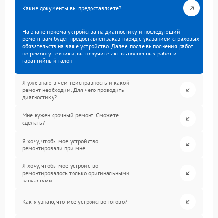
Какие документы вы предоставляете?
На этапе приема устройства на диагностику и последующий
ремонт вам будет предоставлен заказ-наряд с указанием страховых
обязательств на ваше устройство. Далее, после выполнения работ
по ремонту техники, вы получите акт выполненных работ и
гарантийный талон.
Я уже знаю в чем неисправность и какой
ремонт необходим. Для чего проводить
диагностику?
Мне нужен срочный ремонт. Сможете
сделать?
Я хочу, чтобы мое устройство
ремонтировали при мне.
Я хочу, чтобы мое устройство
ремонтировалось только оригинальными
запчастями.
Как я узнаю, что мое устройство готово?