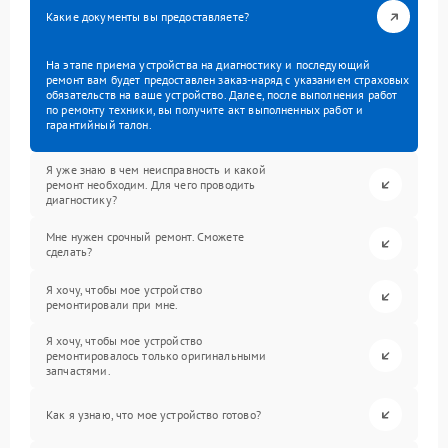
Какие документы вы предоставляете?
На этапе приема устройства на диагностику и последующий
ремонт вам будет предоставлен заказ-наряд с указанием страховых
обязательств на ваше устройство. Далее, после выполнения работ
по ремонту техники, вы получите акт выполненных работ и
гарантийный талон.
Я уже знаю в чем неисправность и какой
ремонт необходим. Для чего проводить
диагностику?
Мне нужен срочный ремонт. Сможете
сделать?
Я хочу, чтобы мое устройство
ремонтировали при мне.
Я хочу, чтобы мое устройство
ремонтировалось только оригинальными
запчастями.
Как я узнаю, что мое устройство готово?