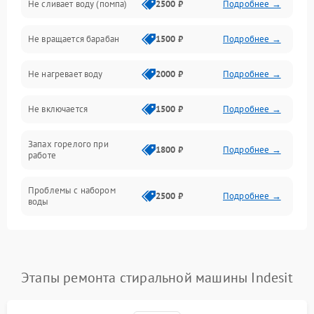
Не сливает воду (помпа)
2500 ₽
Подробнее →
Водоснабжение
Не вращается барабан
1500 ₽
Подробнее →
Слив
Не нагревает воду
2000 ₽
Подробнее →
Программное обеспечение
Не включается
1500 ₽
Подробнее →
Запах горелого при
1800 ₽
Подробнее →
работе
Проблемы с набором
2500 ₽
Подробнее →
воды
Замена ТЭНа
2200 ₽
Подробнее →
Замена платы управления
2200 ₽
Подробнее →
Этапы ремонта стиральной машины Indesit