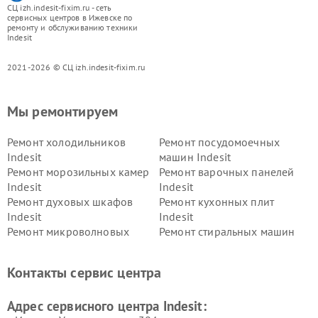
СЦ izh.indesit-fixim.ru - сеть
сервисных центров в Ижевске по
ремонту и обслуживанию техники
Indesit
2021-2026 © СЦ izh.indesit-fixim.ru
Мы ремонтируем
Ремонт холодильников
Ремонт посудомоечных
Indesit
машин Indesit
Ремонт морозильных камер
Ремонт варочных панелей
Indesit
Indesit
Ремонт духовых шкафов
Ремонт кухонных плит
Indesit
Indesit
Ремонт микроволновых
Ремонт стиральных машин
печей Indesit
Indesit
Ремонт холодильных камер
Ремонт сушильных машин
Контакты сервис центра
Indesit
Indesit
Адрес сервисного центра Indesit: