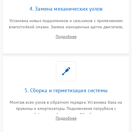
4. Замена механических узлов
Установка новых подшипников и сальников с применением
влагостойкой смазки. Замена изношенных щеток двигателя,
порванного ремня привода, неисправного сливного насоса
Подробнее
или поврежденной резиновой манжеты.
5. Сборка и герметизация системы
Монтаж всех узлов в обратном порядке. Установка бака на
пружины и амортизаторы. Подключение патрубков с
надежной фиксацией хомутами. Обработка стыков
Подробнее
герметиком для предотвращения возможных протечек воды.