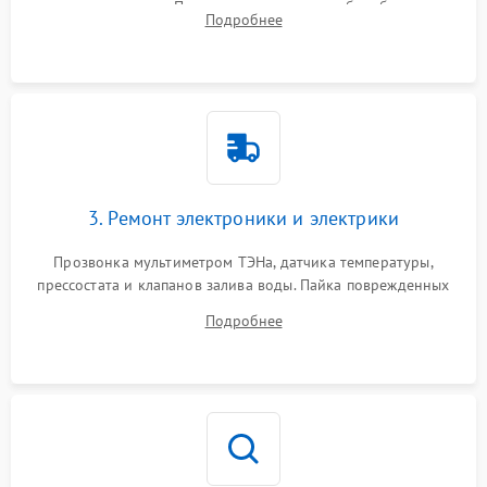
амортизаторов. Проверка подшипников барабана и
Подробнее
крестовины на износ, а манжеты люка на разрывы.
3. Ремонт электроники и электрики
Прозвонка мультиметром ТЭНа, датчика температуры,
прессостата и клапанов залива воды. Пайка поврежденных
дорожек или замена симисторов на плате управления.
Подробнее
Восстановление целостности проводки и контактов.