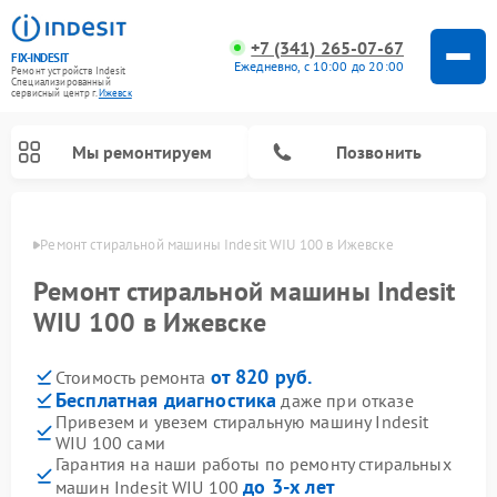
+7 (341) 265-07-67
FIX-INDESIT
Ежедневно, с 10:00 до 20:00
Ремонт устройств Indesit
Специализированный
cервисный центр г.
Ижевск
Мы ремонтируем
Позвонить
евске
Ремонт стиральной машины Indesit WIU 100 в Ижевске
Ремонт стиральной машины Indesit
WIU 100 в Ижевске
от 820 руб.
Стоимость ремонта
Бесплатная диагностика
даже при отказе
Привезем и увезем стиральную машину Indesit
WIU 100 сами
Ремонт морозильных камер Indesit
Ремонт микроволновых печей Indesit
Ремонт сушильных машин Indesit
Ремонт посудомоечных машин Indesit
Ремонт варочных панелей Indesit
Ремонт холодильных камер Indesit
Гарантия на наши работы по ремонту стиральных
до 3-х лет
машин Indesit WIU 100