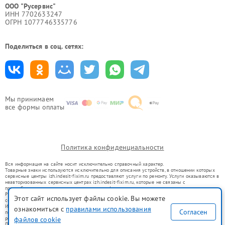
ООО "Русервис"
ИНН 7702633247
ОГРН 1077746335776
Поделиться в соц. сетях:
Мы принимаем
все формы оплаты
Политика конфиденциальности
Вся информация на сайте носит исключительно справочный характер.
Товарные знаки используются исключительно для описания устройств, в отношении которых
сервисные центры izh.indesit-fixim.ru предоставляют услуги по ремонту. Услуги оказываются в
неавторизованных сервисных центрах izh.indesit-fixim.ru, которые не связаны с
правообладателями товарных знаков или их официальными представителями.
Ремонт осуществляется для устройств, уже введенных в гражданский оборот в соответствии
Этот сайт использует файлы cookie. Вы можете
со статьей 1487 ГК РФ.
Использование товарных знаков не преследует цели индивидуализации услуг или введения
ознакомиться с
правилами использования
Согласен
потребителей в заблуждение, а служит для информирования о предоставляемых услугах по
ремонту техники указанных брендов.
файлов cookie
Представленная на сайте информация не является публичной офертой, определяемой