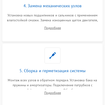
4. Замена механических узлов
Установка новых подшипников и сальников с применением
влагостойкой смазки. Замена изношенных щеток двигателя,
порванного ремня привода, неисправного сливного насоса
Подробнее
или поврежденной резиновой манжеты.
5. Сборка и герметизация системы
Монтаж всех узлов в обратном порядке. Установка бака на
пружины и амортизаторы. Подключение патрубков с
надежной фиксацией хомутами. Обработка стыков
Подробнее
герметиком для предотвращения возможных протечек воды.