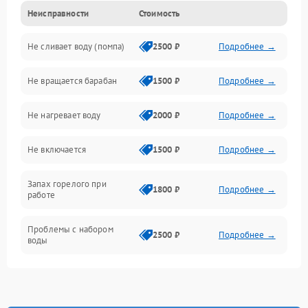
Неисправности
Стоимость
Электропитание
Не сливает воду (помпа)
2500 ₽
Подробнее →
Водоснабжение
Не вращается барабан
1500 ₽
Подробнее →
Слив
Не нагревает воду
2000 ₽
Подробнее →
Программное обеспечение
Не включается
1500 ₽
Подробнее →
Запах горелого при
1800 ₽
Подробнее →
работе
Проблемы с набором
2500 ₽
Подробнее →
воды
Замена ТЭНа
2200 ₽
Подробнее →