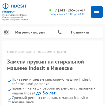
+7 (341) 265-07-67
FIX-INDESIT
Ежедневно, с 10:00 до 20:00
Ремонт устройств Indesit
Специализированный
cервисный центр г.
Ижевск
Мы ремонтируем
Позвонить
евске
Стиральная машина Indesit замена пружин
Замена пружин на стиральной
машине Indesit в Ижевске
Привезем и увезем стиральную машину Indesit
собственной доставкой
Гарантия на наши работы по ремонту стиральных
до 3-х лет
машин Indesit
Ремонт морозильных камер Indesit
Ремонт микроволновых печей Indesit
Ремонт сушильных машин Indesit
Ремонт посудомоечных машин Indesit
Ремонт варочных панелей Indesit
Ремонт холодильных камер Indesit
Срочный ремонт стиральных машин Indesit в
течении часа