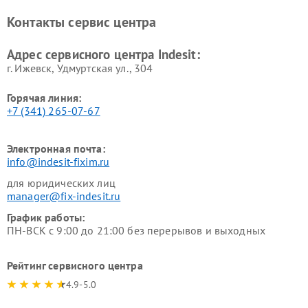
Ремонт холодильных камер
Ремонт сушильных машин
Контакты сервис центра
Indesit
Indesit
Адрес сервисного центра Indesit:
г. Ижевск, Удмуртская ул., 304
Горячая линия:
+7 (341) 265-07-67
Электронная почта:
info@indesit-fixim.ru
для юридических лиц
manager@fix-indesit.ru
График работы:
ПН-ВСК с 9:00 до 21:00 без перерывов и выходных
Рейтинг сервисного центра
4.9-5.0