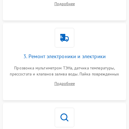
амортизаторов. Проверка подшипников барабана и
Подробнее
крестовины на износ, а манжеты люка на разрывы.
3. Ремонт электроники и электрики
Прозвонка мультиметром ТЭНа, датчика температуры,
прессостата и клапанов залива воды. Пайка поврежденных
дорожек или замена симисторов на плате управления.
Подробнее
Восстановление целостности проводки и контактов.