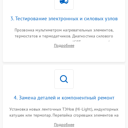
3. Тестирование электронных и силовых узлов
Прозвонка мультиметром нагревательных элементов,
термостатов и термодатчиков. Диагностика силового
модуля, реле, диодных мостов и IGBT-транзисторов (для
Подробнее
индукции). Проверка кранов и газ-контроля (для газовых
панелей).
4. Замена деталей и компонентный ремонт
Установка новых ленточных ТЭНов (Hi-Light), индукторных
катушек или термопар. Перепайка сгоревших элементов на
плате управления, восстановление токопроводящих
Подробнее
дорожек. Очистка контактов и замена поврежденной