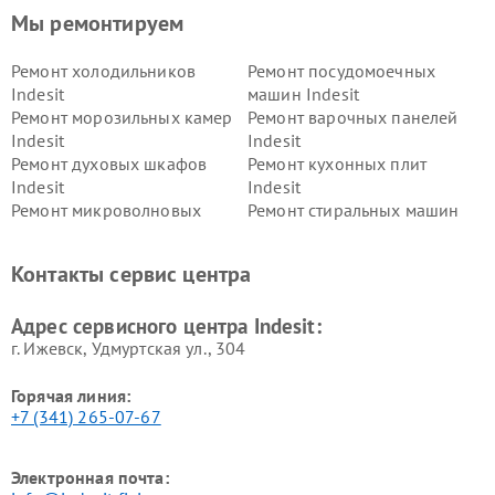
Мы ремонтируем
Ремонт холодильников
Ремонт посудомоечных
Indesit
машин Indesit
Ремонт морозильных камер
Ремонт варочных панелей
Indesit
Indesit
Ремонт духовых шкафов
Ремонт кухонных плит
Indesit
Indesit
Ремонт микроволновых
Ремонт стиральных машин
печей Indesit
Indesit
Ремонт холодильных камер
Ремонт сушильных машин
Контакты сервис центра
Indesit
Indesit
Адрес сервисного центра Indesit:
г. Ижевск, Удмуртская ул., 304
Горячая линия:
+7 (341) 265-07-67
Электронная почта: