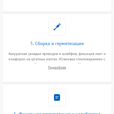
проводки.
5. Сборка и герметизация
Аккуратная укладка проводов и шлейфов, фиксация плат и
конфорок на штатных местах. Установка стеклокерамики с
проверкой равномерности зазоров. Нанесение
Подробнее
термостойкого герметика или укладка уплотнительной
ленты по контуру.
6. Финальное тестирование и калибровка