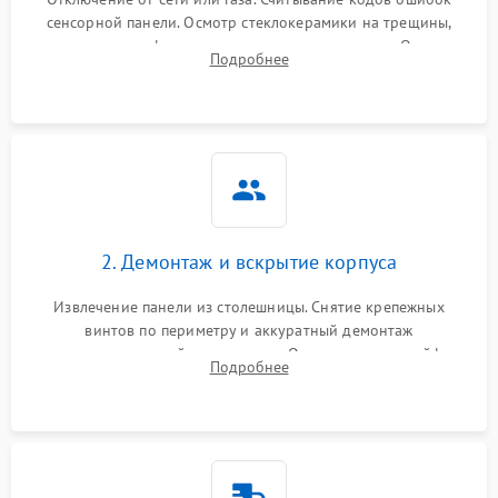
сенсорной панели. Осмотр стеклокерамики на трещины,
проверка конфорок на равномерность нагрева. Опрос
Подробнее
клиента о симптомах (не включается, не видит посуду,
щелкает).
2. Демонтаж и вскрытие корпуса
Извлечение панели из столешницы. Снятие крепежных
винтов по периметру и аккуратный демонтаж
стеклокерамической поверхности. Отсоединение шлейфов
Подробнее
сенсорного блока для доступа к силовым платам, катушкам
или ТЭНам.