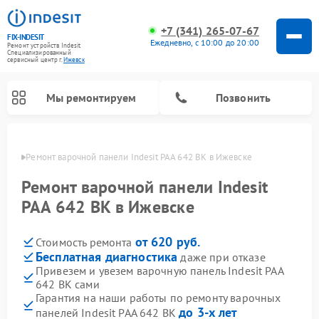
+7 (341) 265-07-67
FIX-INDESIT
Ежедневно, с 10:00 до 20:00
Ремонт устройств Indesit
Специализированный
cервисный центр г.
Ижевск
Мы ремонтируем
Позвонить
евске
Ремонт варочной панели Indesit PAA 642 BK в Ижевске
Ремонт варочной панели Indesit
PAA 642 BK в Ижевске
от 620 руб.
Стоимость ремонта
Бесплатная диагностика
даже при отказе
Привезем и увезем варочную панель Indesit PAA
642 BK сами
Ремонт морозильных камер Indesit
Ремонт стиральных машин Indesit
Ремонт сушильных машин Indesit
Ремонт посудомоечных машин Indesit
Ремонт микроволновых печей Indesit
Ремонт холодильных камер Indesit
Гарантия на наши работы по ремонту варочных
до 3-х лет
панелей Indesit PAA 642 BK