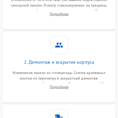
сенсорной панели. Осмотр стеклокерамики на трещины,
проверка конфорок на равномерность нагрева. Опрос
Подробнее
клиента о симптомах (не включается, не видит посуду,
щелкает).
2. Демонтаж и вскрытие корпуса
Извлечение панели из столешницы. Снятие крепежных
винтов по периметру и аккуратный демонтаж
стеклокерамической поверхности. Отсоединение шлейфов
Подробнее
сенсорного блока для доступа к силовым платам, катушкам
или ТЭНам.