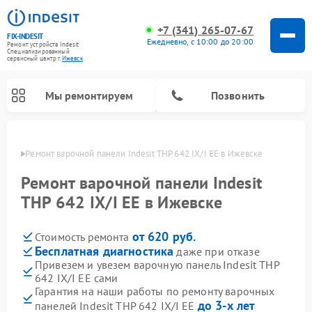
+7 (341) 265-07-67
FIX-INDESIT
Ежедневно, с 10:00 до 20:00
Ремонт устройств Indesit
Специализированный
cервисный центр г.
Ижевск
Мы ремонтируем
Позвонить
евске
Ремонт варочной панели Indesit THP 642 IX/I EE в Ижевске
Ремонт варочной панели Indesit
THP 642 IX/I EE в Ижевске
от 620 руб.
Стоимость ремонта
Бесплатная диагностика
даже при отказе
Привезем и увезем варочную панель Indesit THP
642 IX/I EE сами
Ремонт морозильных камер Indesit
Ремонт стиральных машин Indesit
Ремонт сушильных машин Indesit
Ремонт посудомоечных машин Indesit
Ремонт микроволновых печей Indesit
Ремонт холодильных камер Indesit
Гарантия на наши работы по ремонту варочных
до 3-х лет
панелей Indesit THP 642 IX/I EE