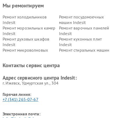
Мы ремонтируем
Ремонт холодильников
Ремонт посудомоечных
Indesit
машин Indesit
Ремонт морозильных камер
Ремонт варочных панелей
Indesit
Indesit
Ремонт духовых шкафов
Ремонт кухонных плит
Indesit
Indesit
Ремонт микроволновых
Ремонт стиральных машин
печей Indesit
Indesit
Ремонт холодильных камер
Ремонт сушильных машин
Контакты сервис центра
Indesit
Indesit
Адрес сервисного центра Indesit:
г. Ижевск, Удмуртская ул., 304
Горячая линия:
+7 (341) 265-07-67
Электронная почта: