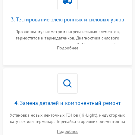
3. Тестирование электронных и силовых узлов
Прозвонка мультиметром нагревательных элементов,
термостатов и термодатчиков. Диагностика силового
модуля, реле, диодных мостов и IGBT-транзисторов (для
Подробнее
индукции). Проверка кранов и газ-контроля (для газовых
панелей).
4. Замена деталей и компонентный ремонт
Установка новых ленточных ТЭНов (Hi-Light), индукторных
катушек или термопар. Перепайка сгоревших элементов на
плате управления, восстановление токопроводящих
Подробнее
дорожек. Очистка контактов и замена поврежденной