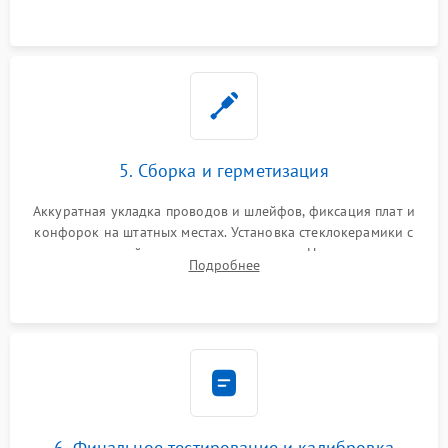
проводки.
5. Сборка и герметизация
Аккуратная укладка проводов и шлейфов, фиксация плат и
конфорок на штатных местах. Установка стеклокерамики с
проверкой равномерности зазоров. Нанесение
Подробнее
термостойкого герметика или укладка уплотнительной
ленты по контуру.
6. Финальное тестирование и калибровка