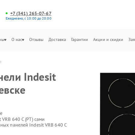
+7 (341) 265-07-67
Ежедневно, с 10:00 до 20:00
ны
О нас
Отзывы
Доставка
Гарантии
Акции и скидки
Зая
е
ели Indesit
евске
е
 VRB 640 C (PT) сами
ных панелей Indesit VRB 640 C