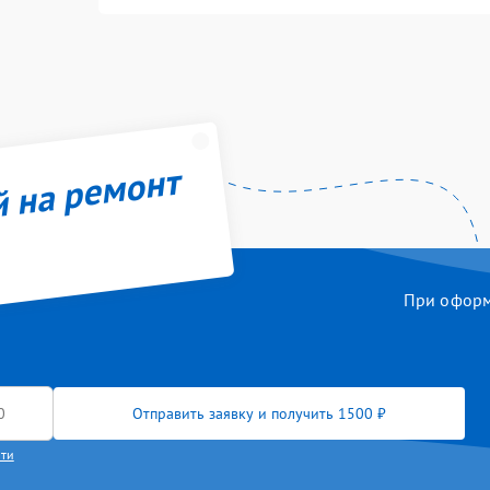
й на ремонт
При оформл
Отправить заявку и получить 1500 ₽
сти