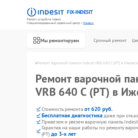
FIX-INDESIT
Ремонт устройств Indesit
Специализированный cервисный центр г.
Ижевск
Мы ремонтируем
Срочный ремонт
Це
й Indesit в Ижевске
Ремонт варочной панели Indesit VRB 640 C (PT) в Ижевск
Ремонт варочной пан
VRB 640 C (PT) в Иж
от 620 руб.
Стоимость ремонта
Бесплатная диагностика
даже при отказ
Привезем и увезем варочную панель Indesit
Гарантия на наши работы по ремонту вароч
до 3-х лет
(PT)
Ремонт холодильников Indesit
Ремонт посудомоечных машин Indesit
Ремонт морозильных камер Indesit
Ремонт духовых шкафов Indesit
Ремонт микроволновых печей Indesit
Ремонт стиральных машин Indesit
Ремонт холодильных камер Indesit
Ремонт сушильных машин Indesit